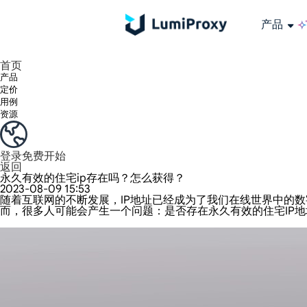
产品
享受 195+ 地点、全球任何城市和 50 个美国州的 9000 多万真实 IP。
我们只提供和测试世界上最快的数据中心代理 100% 匿名性和 100% IP 可用性。
Lumi 的长效 ISP 计划支持长达 12 小时的稳定时间，稳定的业务增长超快
流量计费，支持 HTTP/Socks5 协议。流量计费,
您有疑问吗？浏览常见问题列表并立即获得答案！
寻找专门针对您的需求量身定制的高级解决方案？
长期可用的代理，不会自动
使用全球稳定、快速、强大的数据中心
首页
产品
定价
用例
资源
登录
免费开始
返回
永久有效的住宅ip存在吗？怎么获得？
2023-08-09 15:53
随着互联网的不断发展，IP地址已经成为了我们在线世界中的
而，很多人可能会产生一个问题：是否存在永久有效的住宅IP