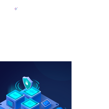
产品
AI数据采集
定价
用例
资源
zh-CN
登
长期可用的代理，不会自动换IP的住宅代理
使用全球稳定、快速、强大的数据中心 IP
联盟计划加入LumiProxy联盟计划并赚取高达10％的佣金。
从 Google、
大规模提