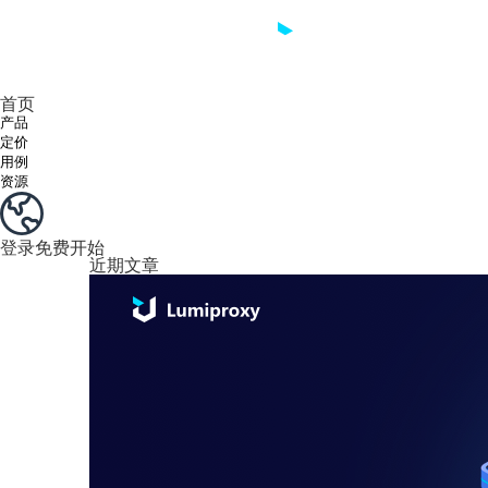
享受 195+ 地点、全球任何城市和 50 个美国州的 9000 多万真实 IP。
我们只提供和测试世界上最快的数据中心代理 100% 匿名性和 100% IP 可用性。
Lumi 的长效 ISP 计划支持长达 12 小时的稳定时间，稳定的业务增长超快
流量计费，支持 HTTP/Socks5 协议。流量计费,
您有疑问吗？浏览常见问题列表并立即获得答案！
寻找专门针对您的需求量身定制的高级解决方案？
首页
产品
定价
用例
资源
登录
免费开始
近期文章