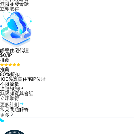
無限並發會話
立即取得
靜態住宅代理
$
0
/IP
推薦
推薦
80%折扣
100%真實住宅IP位址
不限流量
進階靜態IP
無限頻寬與會話
立即取得
更多計劃
常見問題解答
更多