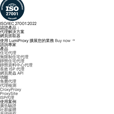
ISO/IEC 27001:2022
認證產品：
代理解決方案
網頁抓取器
使用 LumiProxy 擴展您的業務
Buy now
諮詢專家
產品
住宅代理
無限制住宅代理
靜態住宅代理
靜態資料中心代理
長效 ISP 代理
網頁爬蟲 API
功能
免費代理
代理檢測
CroxyProxy
ProxySite
ISP代理
使用案例
廣告驗證
社群媒體