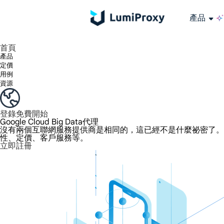
產品
享受 195+ 地點、全球任何城市和 50 個美國州的 9000 多萬真實 IP。
我們只提供和測試世界上最快的資料中心代理 100% 匿名性和 100% IP 可用性。
綠米長效ISP套餐支援長達12小時穩定時間，穩定業務成長超快
流量計費，支援 HTTP/Socks5 協定。流量計費,
您有疑問嗎？瀏覽常見問題清單並立即獲得答案！
尋找專門針對您的需求量身定制的高級解決方案？
大規模擷取影片和中繼資料，並與雲端平台和 OSS 無縫整合。
長期可用的代理，不會自動換
使用穩定、快速、強大的全球資料中心IP
首頁
產品
定價
用例
資源
登錄
免費開始
Google Cloud Big Data代理
沒有兩個互聯網服務提供商是相同的，這已經不是什麼祕密了。提供商喜
性、定價、客戶服務等。
立即註冊