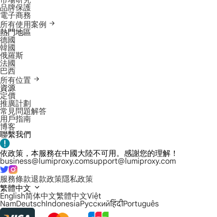
市場研究
品牌保護
電子商務
所有使用案例
熱門地區
德國
韓國
俄羅斯
法國
巴西
所有位置
資源
定價
推廣計劃
常見問題解答
用戶指南
博客
聯繫我們
依政策，本服務在中國大陸不可用。感謝您的理解！
business@lumiproxy.com
support@lumiproxy.com
服務條款
退款政策
隱私政策
繁體中文
English
简体中文
繁體中文
Việt
Nam
Deutsch
Indonesia
Русский
हिंदी
Português