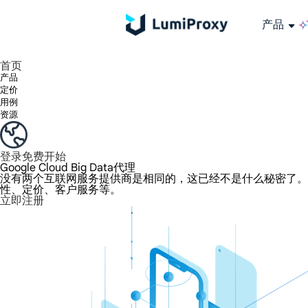
产品
享受 195+ 地点、全球任何城市和 50 个美国州的 9000 多万真实 IP。
我们只提供和测试世界上最快的数据中心代理 100% 匿名性和 100% IP 可用性。
Lumi 的长效 ISP 计划支持长达 12 小时的稳定时间，稳定的业务增长超快
流量计费，支持 HTTP/Socks5 协议。流量计费,
您有疑问吗？浏览常见问题列表并立即获得答案！
寻找专门针对您的需求量身定制的高级解决方案？
长期可用的代理，不会自动
使用全球稳定、快速、强大的数据中心
首页
产品
定价
用例
资源
登录
免费开始
Google Cloud Big Data代理
没有两个互联网服务提供商是相同的，这已经不是什么秘密了。提供商喜
性、定价、客户服务等。
立即注册