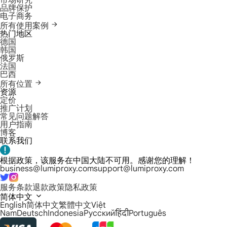
市场研究
品牌保护
电子商务
所有使用案例
热门地区
德国
韩国
俄罗斯
法国
巴西
所有位置
资源
定价
推广计划
常见问题解答
用户指南
博客
联系我们
根据政策，该服务在中国大陆不可用。感谢您的理解！
business@lumiproxy.com
support@lumiproxy.com
服务条款
退款政策
隐私政策
简体中文
English
简体中文
繁體中文
Việt
Nam
Deutsch
Indonesia
Русский
हिंदी
Português