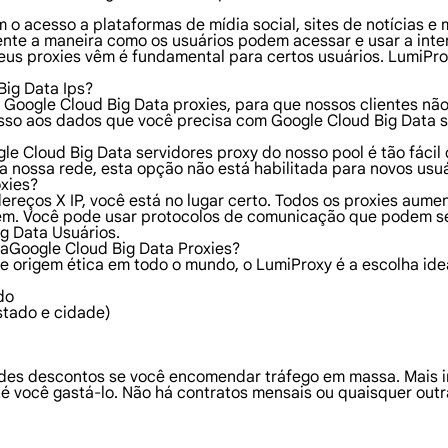
 o acesso a plataformas de mídia social, sites de notícias e
nte a maneira como os usuários podem acessar e usar a inte
seus proxies vêm é fundamental para certos usuários. LumiPr
ig Data Ips?
s Google Cloud Big Data proxies, para que nossos clientes 
cesso aos dados que você precisa com Google Cloud Big Data 
le Cloud Big Data servidores proxy do nosso pool é tão fácil
da nossa rede, esta opção não está habilitada para novos usu
xies?
dereços X IP, você está no lugar certo. Todos os proxies au
lém. Você pode usar protocolos de comunicação que podem se
g Data Usuários.
raGoogle Cloud Big Data Proxies?
e origem ética em todo o mundo, o LumiProxy é a escolha ide
do
stado e cidade)
des descontos se você encomendar tráfego em massa. Mais i
é você gastá-lo. Não há contratos mensais ou quaisquer outr