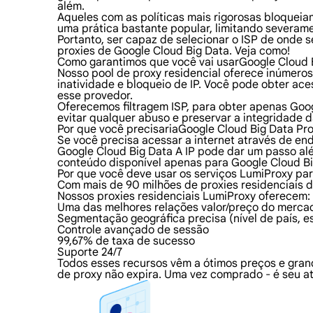
além.
Aqueles com as políticas mais rigorosas bloqueiam
uma prática bastante popular, limitando severame
Portanto, ser capaz de selecionar o ISP de onde 
proxies de Google Cloud Big Data. Veja como!
Como garantimos que você vai usarGoogle Cloud B
Nosso pool de proxy residencial oferece inúmero
inatividade e bloqueio de IP. Você pode obter a
esse provedor.
Oferecemos filtragem ISP, para obter apenas Goog
evitar qualquer abuso e preservar a integridade 
Por que você precisariaGoogle Cloud Big Data Pro
Se você precisa acessar a internet através de en
Google Cloud Big Data A IP pode dar um passo a
conteúdo disponível apenas para Google Cloud Bi
Por que você deve usar os serviços LumiProxy pa
Com mais de 90 milhões de proxies residenciais d
Nossos proxies residenciais LumiProxy oferecem:
Uma das melhores relações valor/preço do merca
Segmentação geográfica precisa (nível de país, e
Controle avançado de sessão
99,67% de taxa de sucesso
Suporte 24/7
Todos esses recursos vêm a ótimos preços e gran
de proxy não expira. Uma vez comprado - é seu at