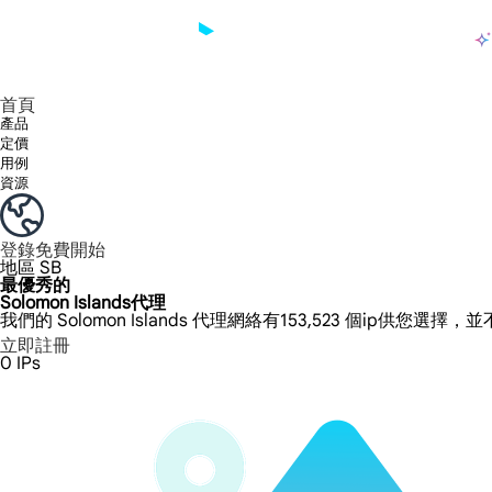
產品
享受 195+ 地點、全球任何城市和 50 個美國州的 9000 多萬真實 IP。
我們只提供和測試世界上最快的資料中心代理 100% 匿名性和 100% IP 可用性。
綠米長效ISP套餐支援長達12小時穩定時間，穩定業務成長超快
流量計費，支援 HTTP/Socks5 協定。流量計費,
您有疑問嗎？瀏覽常見問題清單並立即獲得答案！
尋找專門針對您的需求量身定制的高級解決方案？
大規模擷取影片和中繼資料，並與雲端平台和 OSS 無縫整合。
長期可用的代理，不會自動換
使用穩定、快速、強大的全球資料中心IP
首頁
產品
定價
用例
資源
登錄
免費開始
地區
SB
最優秀的
Solomon Islands代理
我們的 Solomon Islands 代理網絡有153,523 個ip供您選擇
立即註冊
0
IPs