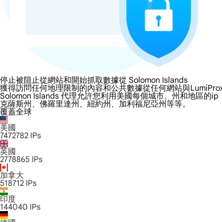
停止被阻止從網站和開始抓取數據從 Solomon Islands
獲得訪問任何地理限制的內容和公共數據從任何網站與LumiProxy的 Solo
Solomon Islands 代理允許您利用美國每個城市、州
克薩斯州、佛羅里達州、紐約州、加利福尼亞州等等。
覆蓋全球
美國
7472782
IPs
英國
2778865
IPs
加拿大
518712
IPs
印度
144040
IPs