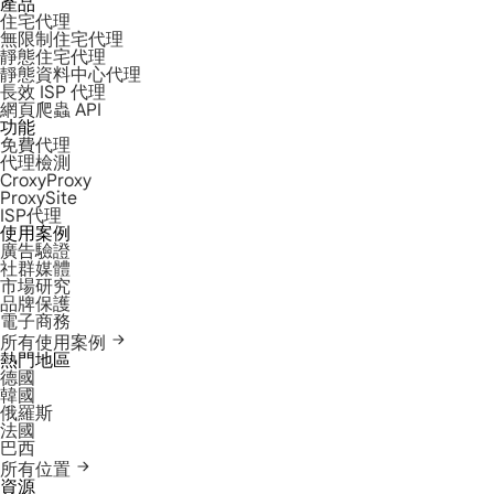
產品
住宅代理
無限制住宅代理
靜態住宅代理
靜態資料中心代理
長效 ISP 代理
網頁爬蟲 API
功能
免費代理
代理檢測
CroxyProxy
ProxySite
ISP代理
使用案例
廣告驗證
社群媒體
市場研究
品牌保護
電子商務
所有使用案例
熱門地區
德國
韓國
俄羅斯
法國
巴西
所有位置
資源