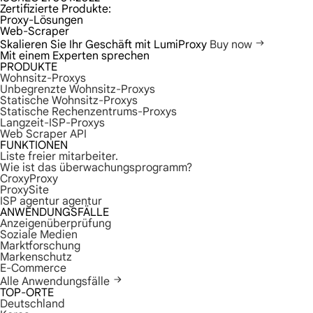
Zertifizierte Produkte:
Proxy-Lösungen
Web-Scraper
Skalieren Sie Ihr Geschäft mit LumiProxy
Buy now
Mit einem Experten sprechen
PRODUKTE
Wohnsitz-Proxys
Unbegrenzte Wohnsitz-Proxys
Statische Wohnsitz-Proxys
Statische Rechenzentrums-Proxys
Langzeit-ISP-Proxys
Web Scraper API
FUNKTIONEN
Liste freier mitarbeiter.
Wie ist das überwachungsprogramm?
CroxyProxy
ProxySite
ISP agentur agentur
ANWENDUNGSFÄLLE
Anzeigenüberprüfung
Soziale Medien
Marktforschung
Markenschutz
E-Commerce
Alle Anwendungsfälle
TOP-ORTE
Deutschland