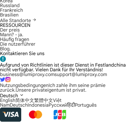
Korea
Russland
Frankreich
Brasilien
Alle Standorte
RESSOURCEN
Der preis
Mann? - ja.
Häufig fragen
Die nutzerführer
Blog.
Kontaktieren Sie uns
Aufgrund von Richtlinien ist dieser Dienst in Festlandchina
nicht verfügbar. Vielen Dank für Ihr Verständnis!
business@lumiproxy.com
support@lumiproxy.com
Nutzungsbedingungen
Ich zahle ihm seine prämie
zurück.
Unsere privateigentum ist privat.
Deutsch
English
简体中文
繁體中文
Việt
Nam
Deutsch
Indonesia
Русский
हिंदी
Português