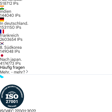
518712
IPs
indien
144040
IPs
In deutschland.
1531150
IPs
frankreich
2603654
IPs
8. Südkorea
149048
IPs
Nach japan.
4174773
IPs
Häufig fragen
Mehr. - mehr?
ISO/IEC 27001:2022