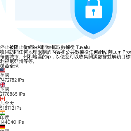
停止被阻止從網站和開始抓取數據從 Tuvalu
獲得訪問任何地理限制的內容和公共數據從任何網站與LumiProxy的 Tu
每個城市、州和地區的ip，以便您可以收集開源數據並解鎖目
利福尼亞州等等。
覆蓋全球
美國
7472782
IPs
英國
2778865
IPs
加拿大
518712
IPs
印度
144040
IPs