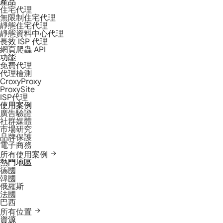
產品
住宅代理
無限制住宅代理
靜態住宅代理
靜態資料中心代理
長效 ISP 代理
網頁爬蟲 API
功能
免費代理
代理檢測
CroxyProxy
ProxySite
ISP代理
使用案例
廣告驗證
社群媒體
市場研究
品牌保護
電子商務
所有使用案例
熱門地區
德國
韓國
俄羅斯
法國
巴西
所有位置
資源