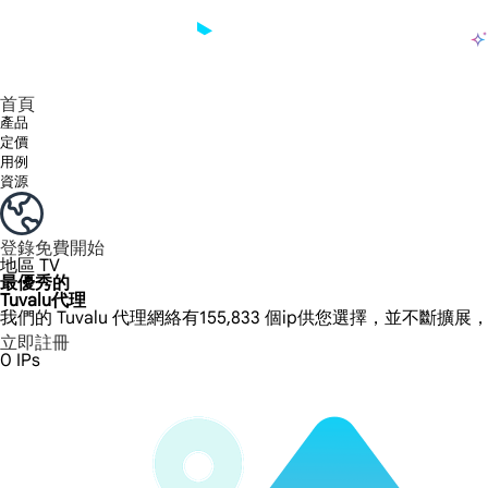
產品
享受 195+ 地點、全球任何城市和 50 個美國州的 9000 多萬真實 IP。
我們只提供和測試世界上最快的資料中心代理 100% 匿名性和 100% IP 可用性。
綠米長效ISP套餐支援長達12小時穩定時間，穩定業務成長超快
流量計費，支援 HTTP/Socks5 協定。流量計費,
您有疑問嗎？瀏覽常見問題清單並立即獲得答案！
尋找專門針對您的需求量身定制的高級解決方案？
大規模擷取影片和中繼資料，並與雲端平台和 OSS 無縫整合。
長期可用的代理，不會自動換
使用穩定、快速、強大的全球資料中心IP
首頁
產品
定價
用例
資源
登錄
免費開始
地區
TV
最優秀的
Tuvalu代理
我們的 Tuvalu 代理網絡有155,833 個ip供您選擇，並不斷擴展
立即註冊
0
IPs