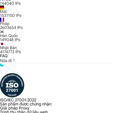
144040
IPs
Đức
1531150
IPs
Pháp
2603654
IPs
Hàn Quốc
149048
IPs
Nhật Bản
4174773
IPs
FAQ
Nữa đi
ISO/IEC 27001:2022
Sản phẩm được chứng nhận:
Giải pháp Proxy
Trình thu thập dữ liệu web