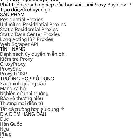
Phát triển doanh nghiệp của bạn với LumiProxy
Buy now
Trao đổi với chuyên gia
SẢN PHẨM
Residential Proxies
Unlimited Residential Proxies
Static Residential Proxies
Static Data Center Proxies
Long Acting ISP Proxies
Web Scraper API
TÍNH NĂNG
Danh sách ủy quyền miễn phí
Kiểm tra Proxy
CroxyProxy
ProxySite
Proxy từ ISP
TRƯỜNG HỢP SỬ DỤNG
Xác minh quảng cáo
Mạng xã hội
Nghiên cứu thị trường
Bảo vệ thương hiệu
Thương mại điện tử
Tất cả trường hợp sử dụng
ĐỊA ĐIỂM HÀNG ĐẦU
Đức
Hàn Quốc
Nga
Pháp