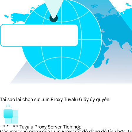
Tại sao lại chọn sự LumiProxy Tuvalu Giấy ủy quyền
- * * - * * Tuvalu Proxy Server Tích hợp
Các máy chủ proxy của LumiProxy rất dễ dàng để tích hợp, tron