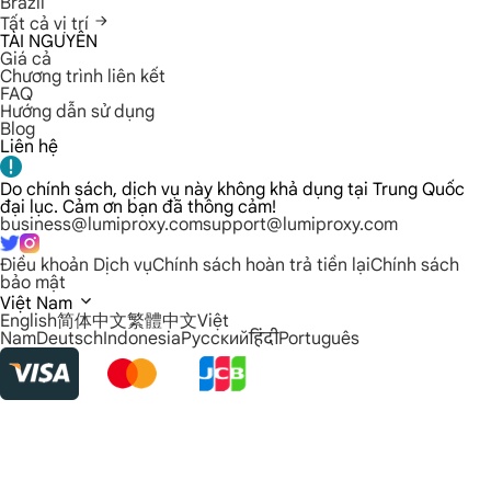
Brazil
Tất cả vị trí
TÀI NGUYÊN
Giá cả
Chương trình liên kết
FAQ
Hướng dẫn sử dụng
Blog
Liên hệ
Do chính sách, dịch vụ này không khả dụng tại Trung Quốc
đại lục. Cảm ơn bạn đã thông cảm!
business@lumiproxy.com
support@lumiproxy.com
Điều khoản Dịch vụ
Chính sách hoàn trả tiền lại
Chính sách
bảo mật
Việt Nam
English
简体中文
繁體中文
Việt
Nam
Deutsch
Indonesia
Русский
हिंदी
Português