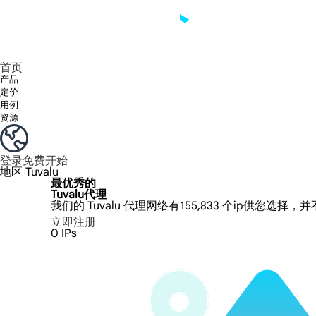
享受 195+ 地点、全球任何城市和 50 个美国州的 9000 多万真实 IP。
我们只提供和测试世界上最快的数据中心代理 100% 匿名性和 100% IP 可用性。
Lumi 的长效 ISP 计划支持长达 12 小时的稳定时间，稳定的业务增长超快
流量计费，支持 HTTP/Socks5 协议。流量计费,
您有疑问吗？浏览常见问题列表并立即获得答案！
寻找专门针对您的需求量身定制的高级解决方案？
首页
产品
定价
用例
资源
登录
免费开始
地区
Tuvalu
最优秀的
Tuvalu代理
我们的 Tuvalu 代理网络有155,833 个ip供您选择
立即注册
0
IPs