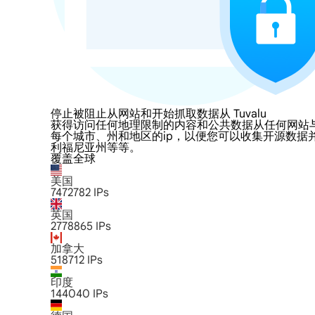
停止被阻止从网站和开始抓取数据从 Tuvalu
获得访问任何地理限制的内容和公共数据从任何网站与LumiPro
每个城市、州和地区的ip，以便您可以收集开源数据
利福尼亚州等等。
覆盖全球
美国
7472782
IPs
英国
2778865
IPs
加拿大
518712
IPs
印度
144040
IPs