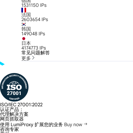
德国
1531150
IPs
法国
2603654
IPs
韩国
149048
IPs
日本
4174773
IPs
常见问题解答
更多
ISO/IEC 27001:2022
认证产品：
代理解决方案
网页抓取器
使用 LumiProxy 扩展您的业务
Buy now
咨询专家