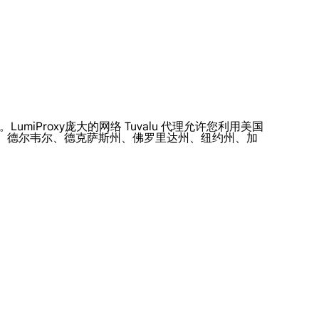
LumiProxy庞大的网络 Tuvalu 代理允许您利用美国
哥、德尔韦尔、德克萨斯州、佛罗里达州、纽约州、加