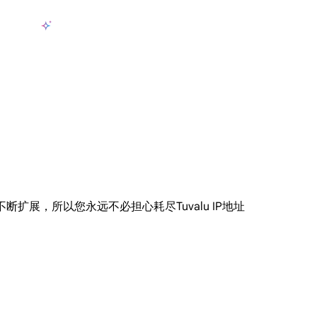
产品
AI数据采集
定价
用例
资源
zh-CN
登
长期可用的代理，不会自动换IP的住宅代理
使用全球稳定、快速、强大的数据中心 IP
联盟计划加入LumiProxy联盟计划并赚取高达10％的佣金。
从 Google、
大规模提
，并不断扩展，所以您永远不必担心耗尽Tuvalu IP地址