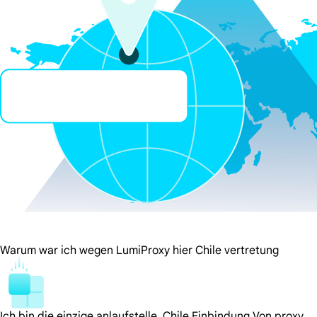
Warum war ich wegen LumiProxy hier Chile vertretung
Ich bin die einzige anlaufstelle. Chile Einbindung Von proxy