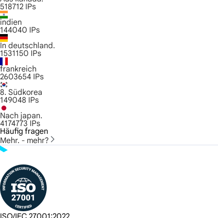
518712
IPs
indien
144040
IPs
In deutschland.
1531150
IPs
frankreich
2603654
IPs
8. Südkorea
149048
IPs
Nach japan.
4174773
IPs
Häufig fragen
Mehr. - mehr?
ISO/IEC 27001:2022