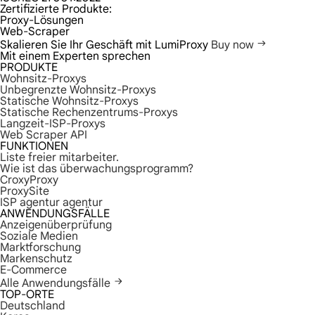
Zertifizierte Produkte:
Proxy-Lösungen
Web-Scraper
Skalieren Sie Ihr Geschäft mit LumiProxy
Buy now
Mit einem Experten sprechen
PRODUKTE
Wohnsitz-Proxys
Unbegrenzte Wohnsitz-Proxys
Statische Wohnsitz-Proxys
Statische Rechenzentrums-Proxys
Langzeit-ISP-Proxys
Web Scraper API
FUNKTIONEN
Liste freier mitarbeiter.
Wie ist das überwachungsprogramm?
CroxyProxy
ProxySite
ISP agentur agentur
ANWENDUNGSFÄLLE
Anzeigenüberprüfung
Soziale Medien
Marktforschung
Markenschutz
E-Commerce
Alle Anwendungsfälle
TOP-ORTE
Deutschland