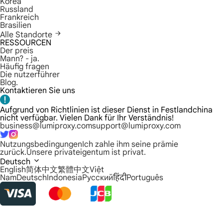
Korea
Russland
Frankreich
Brasilien
Alle Standorte
RESSOURCEN
Der preis
Mann? - ja.
Häufig fragen
Die nutzerführer
Blog.
Kontaktieren Sie uns
Aufgrund von Richtlinien ist dieser Dienst in Festlandchina
nicht verfügbar. Vielen Dank für Ihr Verständnis!
business@lumiproxy.com
support@lumiproxy.com
Nutzungsbedingungen
Ich zahle ihm seine prämie
zurück.
Unsere privateigentum ist privat.
Deutsch
English
简体中文
繁體中文
Việt
Nam
Deutsch
Indonesia
Русский
हिंदी
Português