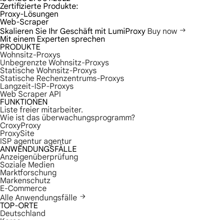
Zertifizierte Produkte:
Proxy-Lösungen
Web-Scraper
Skalieren Sie Ihr Geschäft mit LumiProxy
Buy now
Mit einem Experten sprechen
PRODUKTE
Wohnsitz-Proxys
Unbegrenzte Wohnsitz-Proxys
Statische Wohnsitz-Proxys
Statische Rechenzentrums-Proxys
Langzeit-ISP-Proxys
Web Scraper API
FUNKTIONEN
Liste freier mitarbeiter.
Wie ist das überwachungsprogramm?
CroxyProxy
ProxySite
ISP agentur agentur
ANWENDUNGSFÄLLE
Anzeigenüberprüfung
Soziale Medien
Marktforschung
Markenschutz
E-Commerce
Alle Anwendungsfälle
TOP-ORTE
Deutschland