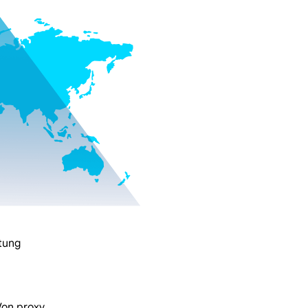
tung
Von proxy