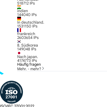
518712
IPs
indien
144040
IPs
In deutschland.
1531150
IPs
frankreich
2603654
IPs
8. Südkorea
149048
IPs
Nach japan.
4174773
IPs
Häufig fragen
Mehr. - mehr?
ISO/IEC 27001:2022