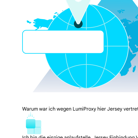
Warum war ich wegen LumiProxy hier Jersey vertre
Ich bin die einzige anlaufstelle. Jersey Einbindung 