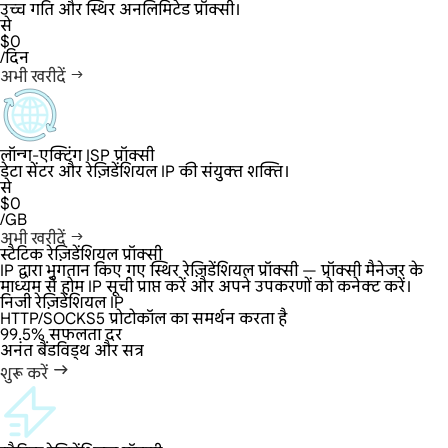
उच्च गति और स्थिर अनलिमिटेड प्रॉक्सी।
से
$0
/दिन
अभी खरीदें
लॉन्ग-एक्टिंग ISP प्रॉक्सी
डेटा सेंटर और रेज़िडेंशियल IP की संयुक्त शक्ति।
से
$0
/GB
अभी खरीदें
स्टैटिक रेज़िडेंशियल प्रॉक्सी
IP द्वारा भुगतान किए गए स्थिर रेज़िडेंशियल प्रॉक्सी — प्रॉक्सी मैनेजर के
माध्यम से होम IP सूची प्राप्त करें और अपने उपकरणों को कनेक्ट करें।
निजी रेज़िडेंशियल IP
HTTP/SOCKS5 प्रोटोकॉल का समर्थन करता है
99.5% सफलता दर
अनंत बैंडविड्थ और सत्र
शुरू करें