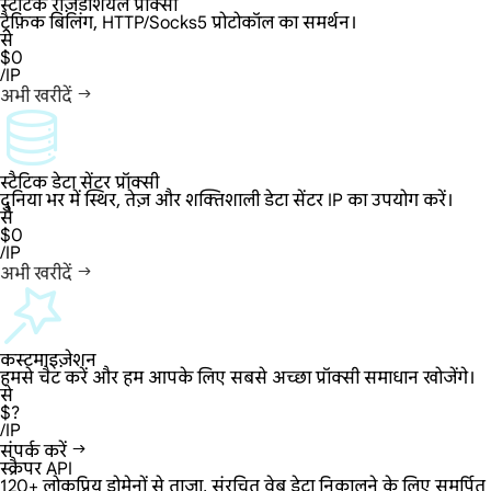
स्टैटिक रेज़िडेंशियल प्रॉक्सी
ट्रैफ़िक बिलिंग, HTTP/Socks5 प्रोटोकॉल का समर्थन।
से
$0
/IP
अभी खरीदें
स्टैटिक डेटा सेंटर प्रॉक्सी
दुनिया भर में स्थिर, तेज़ और शक्तिशाली डेटा सेंटर IP का उपयोग करें।
से
$0
/IP
अभी खरीदें
कस्टमाइज़ेशन
हमसे चैट करें और हम आपके लिए सबसे अच्छा प्रॉक्सी समाधान खोजेंगे।
से
$?
/IP
संपर्क करें
स्क्रैपर API
120+ लोकप्रिय डोमेनों से ताज़ा, संरचित वेब डेटा निकालने के लिए समर्पित