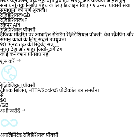
स्थिर कनेक्शन, उच्च-गुणवत्ता वेब डेटा संग्रह, और वैश्विक ऑनलाइन
संसाधनों तक निर्बाध पहुंच के लिए डिज़ाइन किए गए उन्नत प्रॉक्सी सेवा
समाधानों की पूर्ण श्रृंखला।
रेज़िडेंशियल/GB
रेज़िडेंशियल/IP
स्क्रैपर API
रेज़िडेंशियल प्रॉक्सी
ट्रैफ़िक मीटरिंग पर आधारित रोटेटिंग रेज़िडेंशियल प्रॉक्सी, वेब स्क्रैपिंग और
समान कार्यों के लिए सबसे उपयुक्त।
90 मिनट तक की स्टिकी सत्र
मुफ़्त देश और शहर जियो-टार्गेटिंग
कोई कनेक्शन प्रतिबंध नहीं
शुरू करें
रेज़िडेंशियल प्रॉक्सी
ट्रैफ़िक बिलिंग, HTTP/Socks5 प्रोटोकॉल का समर्थन।
से
$0
/GB
अभी खरीदें
अनलिमिटेड रेज़िडेंशियल प्रॉक्सी