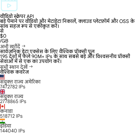
वीडियो स्क्रेपर API
बड़े पैमाने पर वीडियो और मेटाडेटा निकालें, क्लाउड प्लेटफ़ॉर्म और OSS के
साथ सहज रूप से एकीकृत करें।
से
$0
/GB
अभी खरीदें
सार्वजनिक डेटा एक्सेस के लिए वैश्विक प्रॉक्सी पूल
195 देशों में फैले 90M+ IPs के साथ सबसे बड़े और विश्वसनीय प्रॉक्सी
सेवाओं में से एक का उपयोग करें।
सभी स्थान देखें
वैश्विक कवरेज
संयुक्त राज्य अमेरिका
7472782
IPs
संयुक्त राज्य
2778865
IPs
कनाडा
518712
IPs
इंडिया
144040
IPs