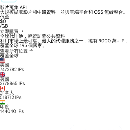
影片蒐集 API
大規模擷取影片和中繼資料，並與雲端平台和 OSS 無縫整合。
低至
$0
/GB
立即購買
全球代理池，輕鬆訪問公共資料
利用市場上最可靠、最大的代理服務之一，擁有 9000 萬+ IP，
覆蓋全球 195 個國家。
查看所有位置
覆蓋全球
美國
7472782
IPs
英國
2778865
IPs
加拿大
518712
IPs
印度
144040
IPs