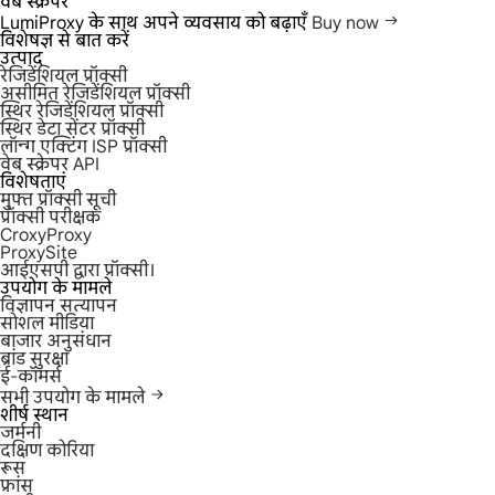
वेब स्क्रैपर
LumiProxy के साथ अपने व्यवसाय को बढ़ाएँ
Buy now
विशेषज्ञ से बात करें
उत्पाद
रेजिडेंशियल प्रॉक्सी
असीमित रेजिडेंशियल प्रॉक्सी
स्थिर रेजिडेंशियल प्रॉक्सी
स्थिर डेटा सेंटर प्रॉक्सी
लॉन्ग एक्टिंग ISP प्रॉक्सी
वेब स्क्रेपर API
विशेषताएं
मुफ्त प्रॉक्सी सूची
प्रॉक्सी परीक्षक
CroxyProxy
ProxySite
आईएसपी द्वारा प्रॉक्सी।
उपयोग के मामले
विज्ञापन सत्यापन
सोशल मीडिया
बाजार अनुसंधान
ब्रांड सुरक्षा
ई-कॉमर्स
सभी उपयोग के मामले
शीर्ष स्थान
जर्मनी
दक्षिण कोरिया
रूस
फ्रांस