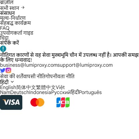
ब्राज़ील
सभी स्थान
संसाधन
मूल्य-निर्धारण
सहबद्ध कार्यक्रम
FAQ
उपयोगकर्ता गाइड
चिट्ठा
संपर्क करें
नीतिगत कारणों से यह सेवा मुख्यभूमि चीन में उपलब्ध नहीं है। आपकी समझ
के लिए धन्यवाद!
business@lumiproxy.com
support@lumiproxy.com
सेवा की शर्तें
वापसी नीति
गोपनीयता नीति
हिंदी
English
简体中文
繁體中文
Việt
Nam
Deutsch
Indonesia
Русский
हिंदी
Português