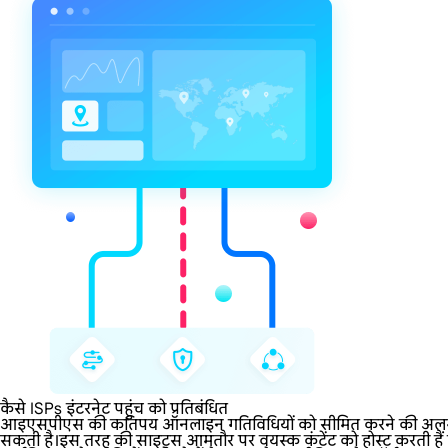
कैसे ISPs इंटरनेट पहुंच को प्रतिबंधित
आइएसपीएस की कतिपय ऑनलाइन गतिविधियों को सीमित करने की अलग-अलग नीत
सकती है।इस तरह की साइट्स आमतौर पर वयस्क कंटेंट को होस्ट करती हैं या 