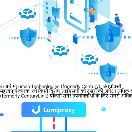
के बारे मेंLumen Technologies (formerly CenturyLink)प्रॉक्सी
महत्वपूर्ण कारक, जो किसी विशेष आईएसपी को दूसरों की अपेक्षा अधिक व
(formerly CenturyLink) प्रॉक्सी सर्वर उपयोक्ताओं के लिए सबसे अधिक मांग