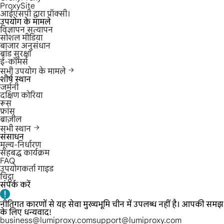
ProxySite
आईएसपी द्वारा प्रॉक्सी।
उपयोग के मामले
विज्ञापन सत्यापन
सोशल मीडिया
बाजार अनुसंधान
ब्रांड सुरक्षा
ई-कॉमर्स
सभी उपयोग के मामले
शीर्ष स्थान
जर्मनी
दक्षिण कोरिया
रूस
फ्रांस
ब्राज़ील
सभी स्थान
संसाधन
मूल्य-निर्धारण
सहबद्ध कार्यक्रम
FAQ
उपयोगकर्ता गाइड
चिट्ठा
संपर्क करें
नीतिगत कारणों से यह सेवा मुख्यभूमि चीन में उपलब्ध नहीं है। आपकी समझ
के लिए धन्यवाद!
business@lumiproxy.com
support@lumiproxy.com