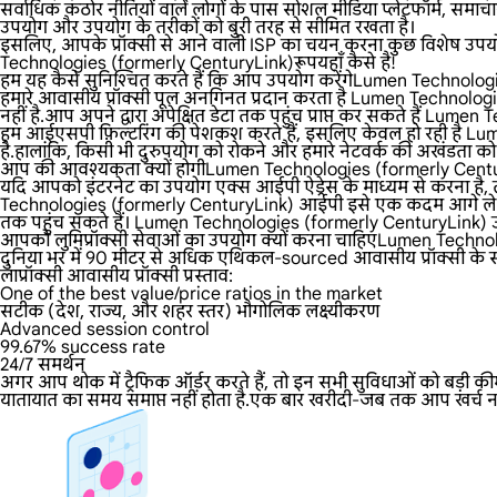
सर्वाधिक कठोर नीतियों वाले लोगों के पास सोशल मीडिया प्लेटफॉर्म, समाचार
उपयोग और उपयोग के तरीकों को बुरी तरह से सीमित रखता है।
इसलिए, आपके प्रॉक्सी से आने वाली ISP का चयन करना कुछ विशेष उपयोग
Technologies (formerly CenturyLink)रूपयहाँ कैसे है!
हम यह कैसे सुनिश्चित करते हैं कि आप उपयोग करेंगेLumen Techno
हमारे आवासीय प्रॉक्सी पूल अनगिनत प्रदान करता है Lumen Technologies
नहीं है.आप अपने द्वारा अपेक्षित डेटा तक पहुंच प्राप्त कर सकते हैं Lume
हम आईएसपी फ़िल्टरिंग की पेशकश करते हैं, इसलिए केवल हो रही है Lu
है.हालांकि, किसी भी दुरुपयोग को रोकने और हमारे नेटवर्क की अखंडता को
आप की आवश्यकता क्यों होगीLumen Technologies (formerly Centur
यदि आपको इंटरनेट का उपयोग एक्स आईपी ऐड्रेस के माध्यम से करना है, तो
Technologies (formerly CenturyLink) आईपी इसे एक कदम आगे ले जा स
तक पहुंच सकते हैं। Lumen Technologies (formerly CenturyLink) उ
आपको लुमिप्रॉक्सी सेवाओं का उपयोग क्यों करना चाहिएLumen Techn
दुनिया भर में 90 मीटर से अधिक एथिकल-sourced आवासीय प्रॉक्सी के 
लाप्रॉक्सी आवासीय प्रॉक्सी प्रस्ताव:
One of the best value/price ratios in the market
सटीक (देश, राज्य, और शहर स्तर) भौगोलिक लक्ष्यीकरण
Advanced session control
99.67% success rate
24/7 समर्थन
अगर आप थोक में ट्रैफिक ऑर्डर करते हैं, तो इन सभी सुविधाओं को बड़ी 
यातायात का समय समाप्त नहीं होता है.एक बार खरीदी-जब तक आप खर्च न