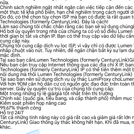
nữa.
Chính sách nghiêm ngặt nhất ngăn cản việc tiếp cận đến các n
một thực tế khá phổ biến, hạn chế nghiêm trọng cách người dù
Do đó, có thể chọn tùy chọn ISP mà bạn có được là rất quan 
Technologies (formerly CenturyLink). Đây là cách!
Làm sao chúng tôi chắc chắn rằng các bạn sẽ sử dụng chúng
Hồ bơi ủy quyền trong nhà của chúng ta có vô số điều Lumen T
thời gian bị tắt và chặn IP. Bạn có thể truy cập vào dữ liệu c
cung cấp này.
Chúng tôi cung cấp dịch vụ lọc ISP, vì vậy chỉ có được Lume
nhấp chuột vào nút. Tuy nhiên, để ngăn chặn bất kỳ sự lạm d
mặc định.
Tại sao bạn cầnLumen Technologies (formerly CenturyLink)G
Nếu bạn cần truy cập Internet thông qua các địa chỉ X IP, bạ
Technologies (formerly CenturyLink) IP có thể tiến thêm một 
nội dung mà thôi Lumen Technologies (formerly CenturyLink)
Tại sao bạn nên sử dụng dịch vụ ủy thác LumiProxy choLumen
Với hơn 90M căn hộ dân cư có nguồn gốc đạo đức trên toàn th
server. Giấy ủy quyền cư trú của chúng tôi cung cấp:
Một trong những tỷ lệ giá/giá tốt nhất trên thị trường
Chính xác (quốc gia, tiểu bang, và cấp thành phố) nhắm mục t
Kiểm soát phiên họp nâng cao
99.67% thành công
Hỗ trợ 24/7
Tất cả những tính năng này có giá rất cao và giảm giá rất lớ
CenturyLink) Giao thông ủy thác không hết hạn. Khi đã mua, 
khác.