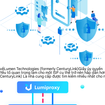
vềLumen Technologies (formerly CenturyLink)Giấy ủy quyền
Yếu tố quan trọng làm cho một ISP cụ thể trở nên hấp dẫn hơn
CenturyLink) Là nhà cung cấp được tìm kiếm nhiều nhất cho 