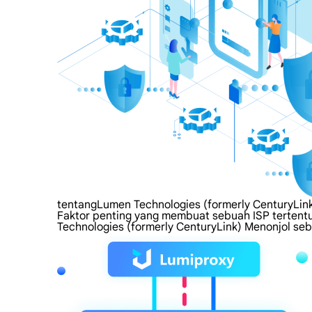
tentangLumen Technologies (formerly CenturyLin
Faktor penting yang membuat sebuah ISP tertentu 
Technologies (formerly CenturyLink) Menonjol seb