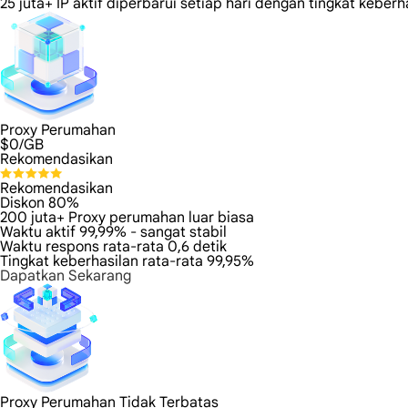
25 juta+ IP aktif diperbarui setiap hari dengan tingkat keberh
Proxy Perumahan
$
0
/GB
Rekomendasikan
Rekomendasikan
Diskon 80%
200 juta+ Proxy perumahan luar biasa
Waktu aktif 99,99% - sangat stabil
Waktu respons rata-rata 0,6 detik
Tingkat keberhasilan rata-rata 99,95%
Dapatkan Sekarang
Proxy Perumahan Tidak Terbatas