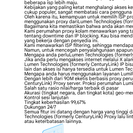
beberapa isp lebih maju.
Kebijakan yang paling ketat menghalangi akses ke 
cukup populer, sangat membatasi cara pengguna
Oleh karena itu, kemampuan untuk memilih ISP p
menggunakan proxy dariLumen Technologies (forme
Bagaimana kita memastikan bahwa anda akan men
Kami perumahan proxy kolam menawarkan yang tak t
tentang downtime dan IP blocking. Kau bisa mend
yang bekerja dengan penyedia ini.
Kami menawarkan ISP filtering, sehingga mendapa
Namun, untuk mencegah penyalahgunaan apapun dan
Mengapa anda perluLumen Technologies (formerl
Jika anda perlu mengakses internet melalui X al
Lumen Technologies (formerly CenturyLink) IP bis
lain dan akses isi hanya tersedia untuk Lumen Te
Mengapa anda harus menggunakan layanan LumiPr
Dengan lebih dari 90M eketis berbasis proxy peru
CenturyLink) Proxy server. Proksi perumahan Lu
Salah satu rasio nilai/harga terbaik di pasar
Akurasi (tingkat negara, dan tingkat kota) geo-m
Kontrol sesi lanjutan
Tingkat keberhasilan 99,67%
Dukungan 24/7
Semua fitur ini datang dengan harga yang tinggi 
Technologies (formerly CenturyLink) Proxy lalu li
atau keterbatasan lainnya.