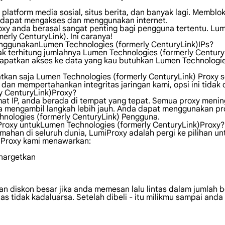
platform media sosial, situs berita, dan banyak lagi. Memblok
 dapat mengakses dan menggunakan internet.
roxy anda berasal sangat penting bagi pengguna tertentu. 
rly CenturyLink). Ini caranya!
ggunakanLumen Technologies (formerly CenturyLink)IPs?
erhitung jumlahnya Lumen Technologies (formerly CenturyLink
apatkan akses ke data yang kau butuhkan Lumen Technologies 
tkan saja Lumen Technologies (formerly CenturyLink) Proxy 
 mempertahankan integritas jaringan kami, opsi ini tidak d
y CenturyLink)Proxy?
amat IP, anda berada di tempat yang tepat. Semua proxy men
a mengambil langkah lebih jauh. Anda dapat menggunakan pro
chnologies (formerly CenturyLink) Pengguna.
oxy untukLumen Technologies (formerly CenturyLink)Proxy?
mahan di seluruh dunia, LumiProxy adalah pergi ke pilihan un
miProxy kami menawarkan:
enargetkan
dan diskon besar jika anda memesan lalu lintas dalam jumlah 
ntas tidak kadaluarsa. Setelah dibeli - itu milikmu sampai a