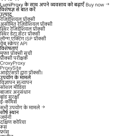
LumiProxy के साथ अपने व्यवसाय को बढ़ाएँ
Buy now
विशेषज्ञ से बात करें
उत्पाद
रेजिडेंशियल प्रॉक्सी
असीमित रेजिडेंशियल प्रॉक्सी
स्थिर रेजिडेंशियल प्रॉक्सी
स्थिर डेटा सेंटर प्रॉक्सी
लॉन्ग एक्टिंग ISP प्रॉक्सी
वेब स्क्रेपर API
विशेषताएं
मुफ्त प्रॉक्सी सूची
प्रॉक्सी परीक्षक
CroxyProxy
ProxySite
आईएसपी द्वारा प्रॉक्सी।
उपयोग के मामले
विज्ञापन सत्यापन
सोशल मीडिया
बाजार अनुसंधान
ब्रांड सुरक्षा
ई-कॉमर्स
सभी उपयोग के मामले
शीर्ष स्थान
जर्मनी
दक्षिण कोरिया
रूस
फ्रांस