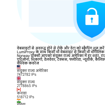
वेबसाइटों से अवरुद्ध होने से रोकें और डेटा को स्क्रैपिंग शुरू क
LumiProxy के साथ किसी भी वेबसाइट से किसी भी भौगोलिक प्र
Norway प्रॉक्सी आपको संयुक्त राज्य अमेरिका में हर शहर, रा
एरिजोना, शिकागो, डेलवेयर, टेक्सस, फ्लोरिडा, न्यूयॉर्क, कैलिफ
वैश्विक कवरेज
संयुक्त राज्य अमेरिका
7472782
IPs
संयुक्त राज्य
2778865
IPs
कनाडा
518712
IPs
इंडिया