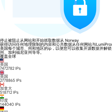
停止被阻止从网站和开始抓取数据从 Norway
获得访问任何地理限制的内容和公共数据从任何网站与LumiProxy的 No
美国每个城市、州和地区的ip，以便您可以收集开源数据并解
州、加利福尼亚州等等。
覆盖全球
美国
7472782
IPs
英国
2778865
IPs
加拿大
518712
IPs
印度
144040
IPs