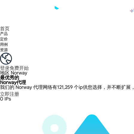
产品
享受 195+ 地点、全球任何城市和 50 个美国州的 9000 多万真实 IP。
我们只提供和测试世界上最快的数据中心代理 100% 匿名性和 100% IP 可用性。
Lumi 的长效 ISP 计划支持长达 12 小时的稳定时间，稳定的业务增长超快
流量计费，支持 HTTP/Socks5 协议。流量计费,
您有疑问吗？浏览常见问题列表并立即获得答案！
寻找专门针对您的需求量身定制的高级解决方案？
长期可用的代理，不会自动
使用全球稳定、快速、强大的数据中心
首页
产品
定价
用例
资源
登录
免费开始
地区
Norway
最优秀的
Norway代理
我们的 Norway 代理网络有121,259 个ip供您选择，并不断扩
立即注册
0
IPs