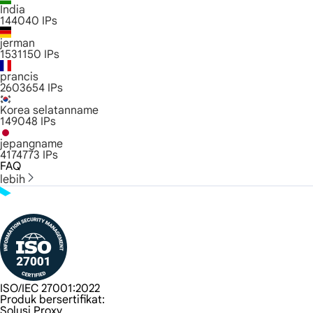
India
144040
IPs
jerman
1531150
IPs
prancis
2603654
IPs
Korea selatanname
149048
IPs
jepangname
4174773
IPs
FAQ
lebih
ISO/IEC 27001:2022
Produk bersertifikat:
Solusi Proxy