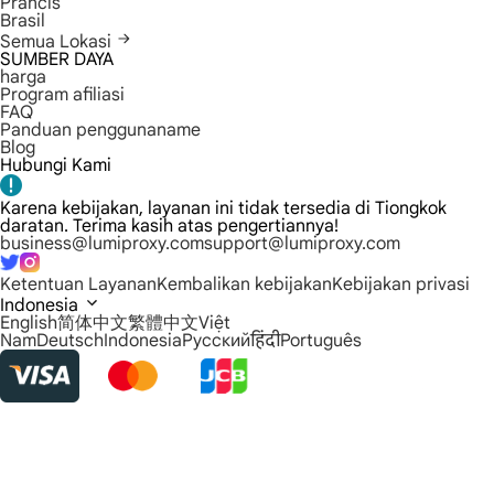
Prancis
Brasil
Semua Lokasi
SUMBER DAYA
harga
Program afiliasi
FAQ
Panduan penggunaname
Blog
Hubungi Kami
Karena kebijakan, layanan ini tidak tersedia di Tiongkok
daratan. Terima kasih atas pengertiannya!
business@lumiproxy.com
support@lumiproxy.com
Ketentuan Layanan
Kembalikan kebijakan
Kebijakan privasi
Indonesia
English
简体中文
繁體中文
Việt
Nam
Deutsch
Indonesia
Русский
हिंदी
Português