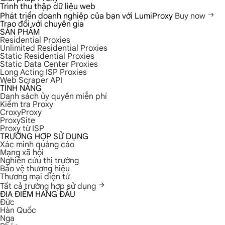
Trình thu thập dữ liệu web
Phát triển doanh nghiệp của bạn với LumiProxy
Buy now
Trao đổi với chuyên gia
SẢN PHẨM
Residential Proxies
Unlimited Residential Proxies
Static Residential Proxies
Static Data Center Proxies
Long Acting ISP Proxies
Web Scraper API
TÍNH NĂNG
Danh sách ủy quyền miễn phí
Kiểm tra Proxy
CroxyProxy
ProxySite
Proxy từ ISP
TRƯỜNG HỢP SỬ DỤNG
Xác minh quảng cáo
Mạng xã hội
Nghiên cứu thị trường
Bảo vệ thương hiệu
Thương mại điện tử
Tất cả trường hợp sử dụng
ĐỊA ĐIỂM HÀNG ĐẦU
Đức
Hàn Quốc
Nga