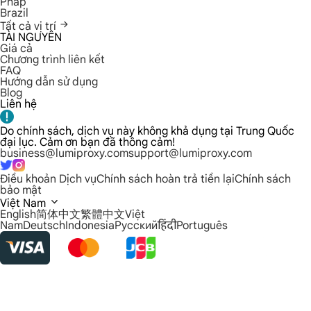
Pháp
Brazil
Tất cả vị trí
TÀI NGUYÊN
Giá cả
Chương trình liên kết
FAQ
Hướng dẫn sử dụng
Blog
Liên hệ
Do chính sách, dịch vụ này không khả dụng tại Trung Quốc
đại lục. Cảm ơn bạn đã thông cảm!
business@lumiproxy.com
support@lumiproxy.com
Điều khoản Dịch vụ
Chính sách hoàn trả tiền lại
Chính sách
bảo mật
Việt Nam
English
简体中文
繁體中文
Việt
Nam
Deutsch
Indonesia
Русский
हिंदी
Português