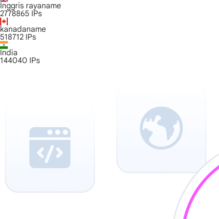
Inggris rayaname
2778865
IPs
kanadaname
518712
IPs
India
144040
IPs