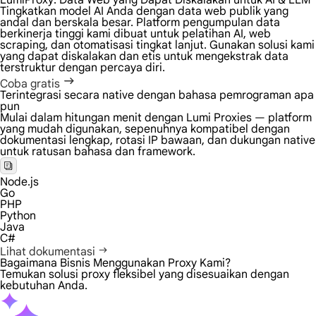
LumiProxy: Data Web yang Dapat Diskalakan untuk
AI & LLM
Tingkatkan model AI Anda dengan data web publik yang
andal dan berskala besar. Platform pengumpulan data
berkinerja tinggi kami dibuat untuk pelatihan AI, web
scraping, dan otomatisasi tingkat lanjut. Gunakan solusi kami
yang dapat diskalakan dan etis untuk mengekstrak data
terstruktur dengan percaya diri.
Coba gratis
Terintegrasi secara native dengan bahasa pemrograman apa
pun
Mulai dalam hitungan menit dengan Lumi Proxies — platform
yang mudah digunakan, sepenuhnya kompatibel dengan
dokumentasi lengkap, rotasi IP bawaan, dan dukungan native
untuk ratusan bahasa dan framework.
Node.js
Go
PHP
Python
Java
C#
Lihat dokumentasi
Bagaimana Bisnis Menggunakan Proxy Kami?
Temukan solusi proxy fleksibel yang disesuaikan dengan
kebutuhan Anda.