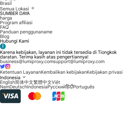
Brasil
Semua Lokasi
SUMBER DAYA
harga
Program afiliasi
FAQ
Panduan penggunaname
Blog
Hubungi Kami
Karena kebijakan, layanan ini tidak tersedia di Tiongkok
daratan. Terima kasih atas pengertiannya!
business@lumiproxy.com
support@lumiproxy.com
Ketentuan Layanan
Kembalikan kebijakan
Kebijakan privasi
Indonesia
English
简体中文
繁體中文
Việt
Nam
Deutsch
Indonesia
Русский
हिंदी
Português