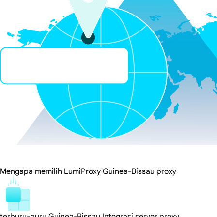
Mengapa memilih LumiProxy Guinea-Bissau proxy
terburu-buru Guinea-Bissau Integrasi server proxy