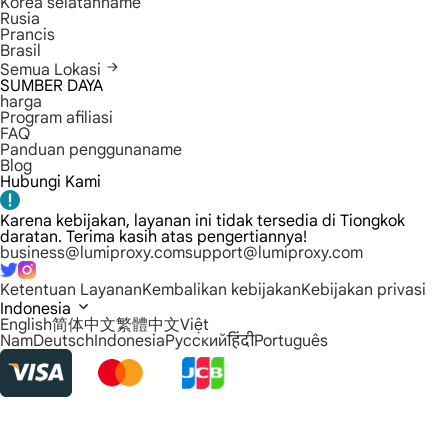
Korea selatanname
Rusia
Prancis
Brasil
Semua Lokasi
SUMBER DAYA
harga
Program afiliasi
FAQ
Panduan penggunaname
Blog
Hubungi Kami
Karena kebijakan, layanan ini tidak tersedia di Tiongkok
daratan. Terima kasih atas pengertiannya!
business@lumiproxy.com
support@lumiproxy.com
Ketentuan Layanan
Kembalikan kebijakan
Kebijakan privasi
Indonesia
English
简体中文
繁體中文
Việt
Nam
Deutsch
Indonesia
Русский
हिंदी
Português