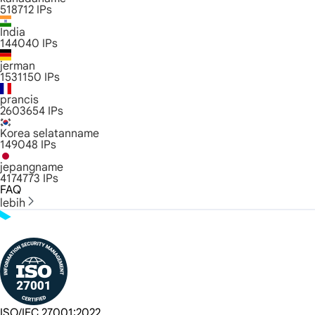
518712
IPs
India
144040
IPs
jerman
1531150
IPs
prancis
2603654
IPs
Korea selatanname
149048
IPs
jepangname
4174773
IPs
FAQ
lebih
ISO/IEC 27001:2022