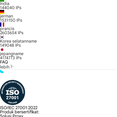
India
144040
IPs
jerman
1531150
IPs
prancis
2603654
IPs
Korea selatanname
149048
IPs
jepangname
4174773
IPs
FAQ
lebih
ISO/IEC 27001:2022
Produk bersertifikat:
Solusi Proxy