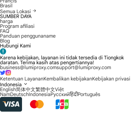
Prancis
Brasil
Semua Lokasi
SUMBER DAYA
harga
Program afiliasi
FAQ
Panduan penggunaname
Blog
Hubungi Kami
Karena kebijakan, layanan ini tidak tersedia di Tiongkok
daratan. Terima kasih atas pengertiannya!
business@lumiproxy.com
support@lumiproxy.com
Ketentuan Layanan
Kembalikan kebijakan
Kebijakan privasi
Indonesia
English
简体中文
繁體中文
Việt
Nam
Deutsch
Indonesia
Русский
हिंदी
Português