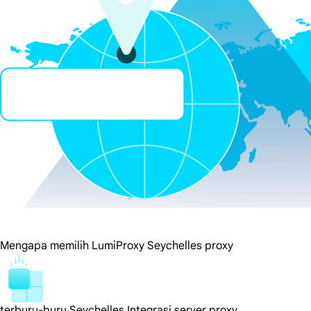
Mengapa memilih LumiProxy Seychelles proxy
terburu-buru Seychelles Integrasi server proxy