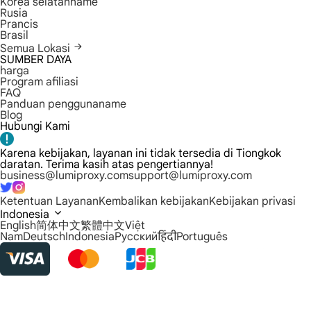
Korea selatanname
Rusia
Prancis
Brasil
Semua Lokasi
SUMBER DAYA
harga
Program afiliasi
FAQ
Panduan penggunaname
Blog
Hubungi Kami
Karena kebijakan, layanan ini tidak tersedia di Tiongkok
daratan. Terima kasih atas pengertiannya!
business@lumiproxy.com
support@lumiproxy.com
Ketentuan Layanan
Kembalikan kebijakan
Kebijakan privasi
Indonesia
English
简体中文
繁體中文
Việt
Nam
Deutsch
Indonesia
Русский
हिंदी
Português