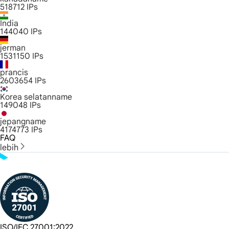
518712
IPs
India
144040
IPs
jerman
1531150
IPs
prancis
2603654
IPs
Korea selatanname
149048
IPs
jepangname
4174773
IPs
FAQ
lebih
ISO/IEC 27001:2022