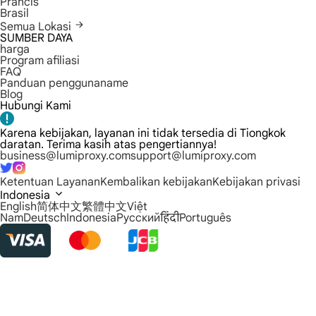
Prancis
Brasil
Semua Lokasi
SUMBER DAYA
harga
Program afiliasi
FAQ
Panduan penggunaname
Blog
Hubungi Kami
Karena kebijakan, layanan ini tidak tersedia di Tiongkok
daratan. Terima kasih atas pengertiannya!
business@lumiproxy.com
support@lumiproxy.com
Ketentuan Layanan
Kembalikan kebijakan
Kebijakan privasi
Indonesia
English
简体中文
繁體中文
Việt
Nam
Deutsch
Indonesia
Русский
हिंदी
Português