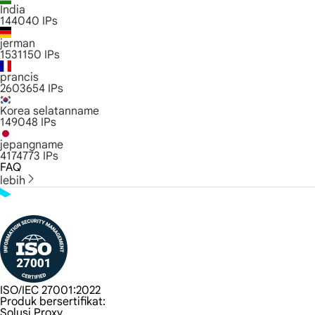
India
144040
IPs
jerman
1531150
IPs
prancis
2603654
IPs
Korea selatanname
149048
IPs
jepangname
4174773
IPs
FAQ
lebih
ISO/IEC 27001:2022
Produk bersertifikat:
Solusi Proxy