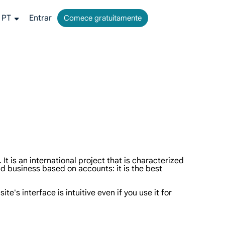
PT
Entrar
Comece gratuitamente
ais.
a all-in-one para coleta de dados da web.
 tempo real do Google, Bing e outros.
ídeos e metadados em escala, integrando perfeitamente com plataformas de nuvem e OSS.
It is an international project that is characterized
nd business based on accounts: it is the best
's interface is intuitive even if you use it for