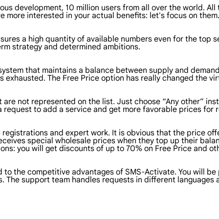
uous development, 10 million users from all over the world. All 
e more interested in your actual benefits: let's focus on them
ures a high quantity of available numbers even for the top se
 term strategy and determined ambitions.
ystem that maintains a balance between supply and demand. 
is exhausted. The Free Price option has really changed the vi
 are not represented on the list. Just choose “Any other” ins
a request to add a service and get more favorable prices for 
registrations and expert work. It is obvious that the price o
 receives special wholesale prices when they top up their bal
ns: you will get discounts of up to 70% on Free Price and ot
d to the competitive advantages of SMS-Activate. You will be
. The support team handles requests in different languages a