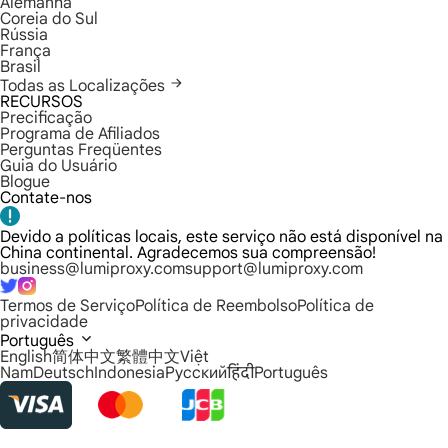
Alemanha
Coreia do Sul
Rússia
França
Brasil
Todas as Localizações
RECURSOS
Precificação
Programa de Afiliados
Perguntas Freqüentes
Guia do Usuário
Blogue
Contate-nos
Devido a políticas locais, este serviço não está disponível na
China continental. Agradecemos sua compreensão!
business@lumiproxy.com
support@lumiproxy.com
Termos de Serviço
Política de Reembolso
Política de
privacidade
Português
English
简体中文
繁體中文
Việt
Nam
Deutsch
Indonesia
Русский
हिंदी
Português