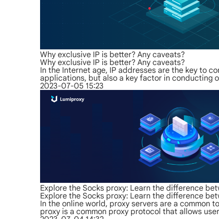
Why exclusive IP is better? Any caveats?
Why exclusive IP is better? Any caveats?
In the Internet age, IP addresses are the key to c
applications, but also a key factor in conducting 
2023-07-05 15:23
Explore the Socks proxy: Learn the difference b
Explore the Socks proxy: Learn the difference b
In the online world, proxy servers are a common t
proxy is a common proxy protocol that allows use