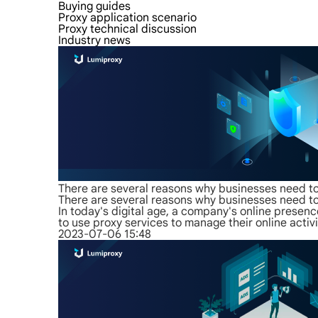
Buying guides
Proxy application scenario
Proxy technical discussion
Industry news
There are several reasons why businesses need to
There are several reasons why businesses need to
In today's digital age, a company's online presen
to use proxy services to manage their online activi
2023-07-06 15:48