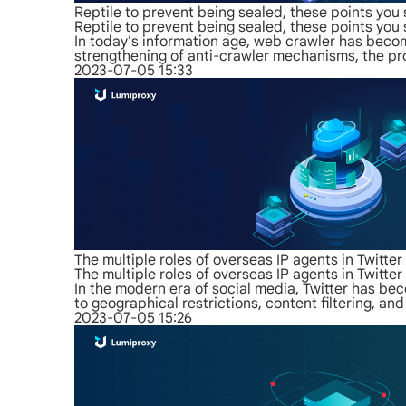
Reptile to prevent being sealed, these points you 
Reptile to prevent being sealed, these points you 
In today's information age, web crawler has beco
strengthening of anti-crawler mechanisms, the pr
2023-07-05 15:33
The multiple roles of overseas IP agents in Twitter
The multiple roles of overseas IP agents in Twitter
In the modern era of social media, Twitter has be
to geographical restrictions, content filtering, a
2023-07-05 15:26