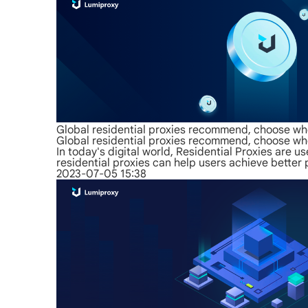
Global residential proxies recommend, choose who
Global residential proxies recommend, choose who
In today's digital world, Residential Proxies are u
residential proxies can help users achieve better
2023-07-05 15:38