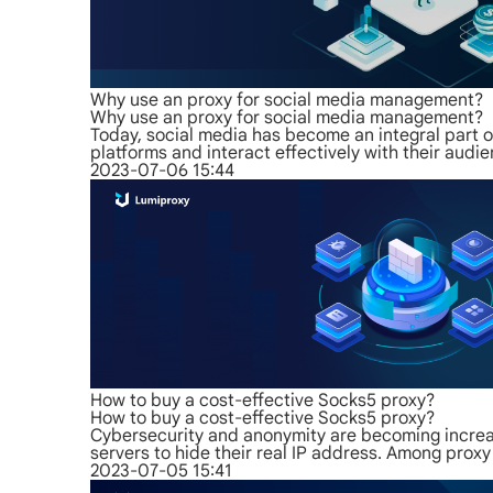
Why use an proxy for social media management?
Why use an proxy for social media management?
Today, social media has become an integral part o
platforms and interact effectively with their aud
2023-07-06 15:44
How to buy a cost-effective Socks5 proxy?
How to buy a cost-effective Socks5 proxy?
Cybersecurity and anonymity are becoming increas
servers to hide their real IP address. Among proxy
2023-07-05 15:41