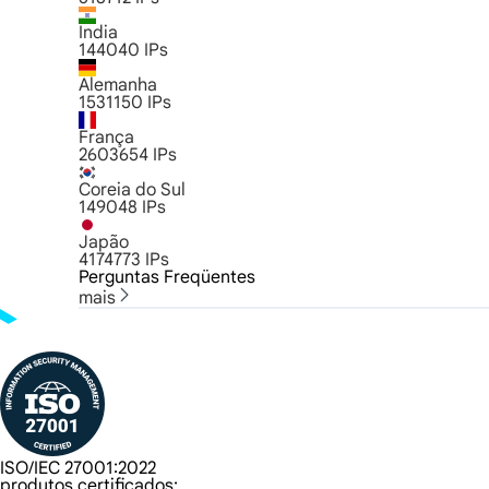
Índia
144040
IPs
Alemanha
1531150
IPs
França
2603654
IPs
Coreia do Sul
149048
IPs
Japão
4174773
IPs
Perguntas Freqüentes
mais
ISO/IEC 27001:2022
produtos certificados: