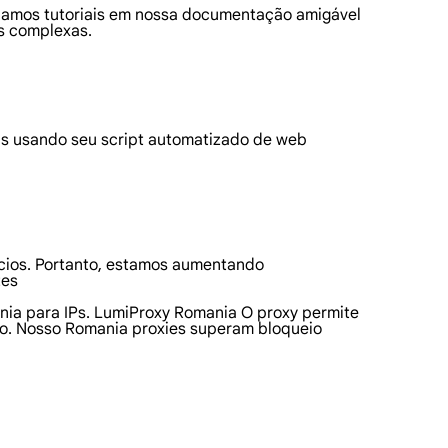
riamos tutoriais em nossa documentação amigável
s complexas.
s usando seu script automatizado de web
ócios. Portanto, estamos aumentando
tes
ania para IPs. LumiProxy Romania O proxy permite
ão. Nosso Romania proxies superam bloqueio