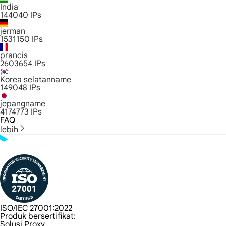
India
144040
IPs
jerman
1531150
IPs
prancis
2603654
IPs
Korea selatanname
149048
IPs
jepangname
4174773
IPs
FAQ
lebih
ISO/IEC 27001:2022
Produk bersertifikat:
Solusi Proxy