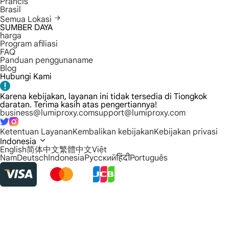
Prancis
Brasil
Semua Lokasi
SUMBER DAYA
harga
Program afiliasi
FAQ
Panduan penggunaname
Blog
Hubungi Kami
Karena kebijakan, layanan ini tidak tersedia di Tiongkok
daratan. Terima kasih atas pengertiannya!
business@lumiproxy.com
support@lumiproxy.com
Ketentuan Layanan
Kembalikan kebijakan
Kebijakan privasi
Indonesia
English
简体中文
繁體中文
Việt
Nam
Deutsch
Indonesia
Русский
हिंदी
Português