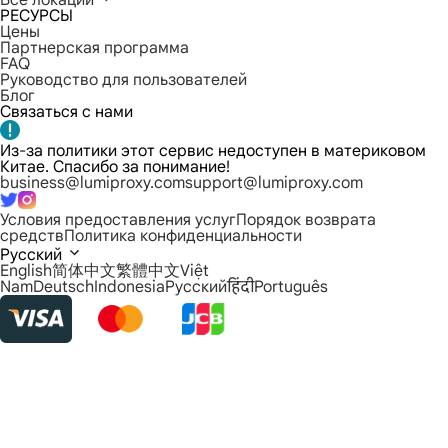
Все локации
РЕСУРСЫ
Цены
Партнерская программа
FAQ
Руководство для пользователей
Блог
Связаться с нами
Из-за политики этот сервис недоступен в материковом
Китае. Спасибо за понимание!
business@lumiproxy.com
support@lumiproxy.com
Условия предоставления услуг
Порядок возврата
средств
Политика конфиденциальности
Русский
English
简体中文
繁體中文
Việt
Nam
Deutsch
Indonesia
Русский
हिंदी
Português