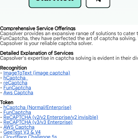
Comprehensive Service Offerings
Capsolver provides an expansive range of solutions to cate
FunCaptcha, they have perfected the art of captcha solving.
Capsolver is your reliable captcha solver.
Detailed Explanation of Services
Capsolver's expertise in captcha solving is evident in their di
Recognition
-
ImageToText (image captcha)
-
hCaptcha
-
reCaptcha
-
FunCaptcha
-
Aws Captcha
Token
-
hCaptcha (Normal/Enterprise)
-
FunCaptcha
-
ReCAPTCHA (v2/v2 Enterprise/v2 invisible)
-
ReCAPTCHA (v3/v3 Enterprise)
-
AWS Captcha
-
GeeTest V3 & V4
-
Cloudflare Challenge 5s