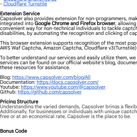
-
Cloudflare Turnstile
Extension Service
Capsolver also provides extension for non-programmers, makin
integrated into
Google Chrome and Firefox browser
, allowin
convenient way for non-technical individuals to tackle captc
disabilities, by automating the recognition and clicking of cap
This browser extension supports recognition of the most pop
AWS Waf Captcha, Amazon Captcha, Cloudflare v3(Turnstile) 
To better understand our services and easily utilize them, w
services can be found on our official website's blog, document
these resources for assistance.
Blog:
https://www.capsolver.com/blog/All
Documentation:
https://docs.capsolver.com/
Youtube:
https://www.youtube.com/@capsolver
Github:
https://github.com/capsolver
Pricing Structure
Understanding the varied demands, Capsolver brings a flexibl
Additionally, for businesses or individuals with unique captch
free or at an economical rate, Capsolver is the place to be.
Bonus Code