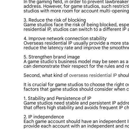
In the gaming field, in order to prevent lawbreake
address. However, for game studios, such restrict
studios with more room for account multi-opening,
3. Reduce the risk of blocking
Game studios face the risk of being blocked, espec
residential IP, studios can switch to a different I
4. Improve network connection stability
Overseas residential IP usually provide a more st
reduce the latency rate and improve the smoothne
5. Strengthen brand image
A game studio's business model may be seen as a g
can demonstrate their respect for the rules and r
Second, what kind of
overseas residential IP
shoul
It is crucial for game studios to choose the right o
factors that game studios should consider when ch
1. Stability and Persistence of IP
Game studios need stable and persistent IP addres
that offers high stability and avoids frequent IP
2. IP independence
Each game account should have an independent IP a
provide each account with an independent and no