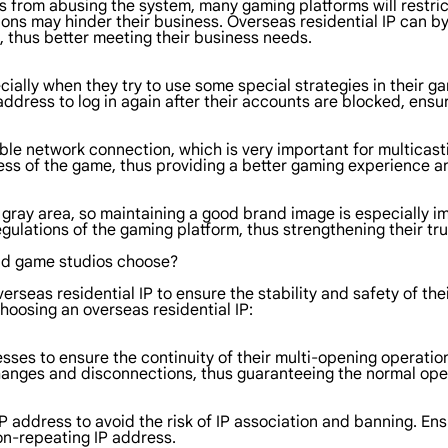
rs from abusing the system, many gaming platforms will restri
ions may hinder their business. Overseas residential IP can b
 thus better meeting their business needs.
ially when they try to use some special strategies in their g
P address to log in again after their accounts are blocked, ens
able network connection, which is very important for multicas
ss of the game, thus providing a better gaming experience an
ray area, so maintaining a good brand image is especially imp
egulations of the gaming platform, thus strengthening their t
d game studios choose?
verseas residential IP to ensure the stability and safety of th
oosing an overseas residential IP:
ses to ensure the continuity of their multi-opening operation
 changes and disconnections, thus guaranteeing the normal ope
ddress to avoid the risk of IP association and banning. Ensu
n-repeating IP address.