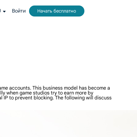
U
Войти
Начать бесплатно
ого.
альная платформа для сбора веб-данных.
чные результаты в реальном времени из Google, Bing и других источников.
те видео и метаданные в масштабе, легко интегрируясь с облачными платформами и OSS.
 game accounts. This business model has become a
ally when game studios try to earn more by
IP to prevent blocking. The following will discuss