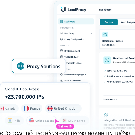
ĐƯỢC CÁC ĐỐI TÁC HÀNG ĐẦU TRONG NGÀNH TIN TƯỞNG