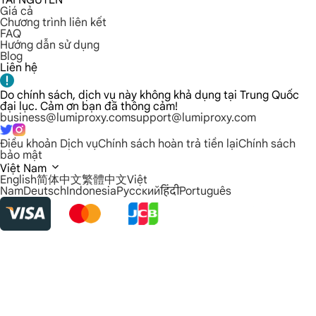
TÀI NGUYÊN
Giá cả
Chương trình liên kết
FAQ
Hướng dẫn sử dụng
Blog
Liên hệ
Do chính sách, dịch vụ này không khả dụng tại Trung Quốc
đại lục. Cảm ơn bạn đã thông cảm!
business@lumiproxy.com
support@lumiproxy.com
Điều khoản Dịch vụ
Chính sách hoàn trả tiền lại
Chính sách
bảo mật
Việt Nam
English
简体中文
繁體中文
Việt
Nam
Deutsch
Indonesia
Русский
हिंदी
Português