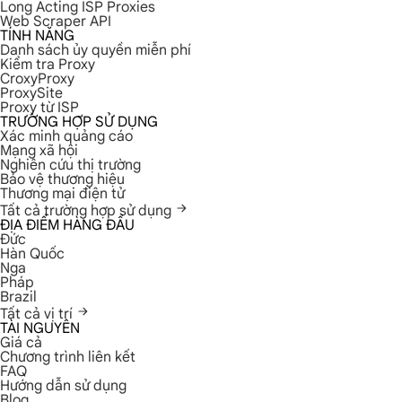
Long Acting ISP Proxies
Web Scraper API
TÍNH NĂNG
Danh sách ủy quyền miễn phí
Kiểm tra Proxy
CroxyProxy
ProxySite
Proxy từ ISP
TRƯỜNG HỢP SỬ DỤNG
Xác minh quảng cáo
Mạng xã hội
Nghiên cứu thị trường
Bảo vệ thương hiệu
Thương mại điện tử
Tất cả trường hợp sử dụng
ĐỊA ĐIỂM HÀNG ĐẦU
Đức
Hàn Quốc
Nga
Pháp
Brazil
Tất cả vị trí
TÀI NGUYÊN
Giá cả
Chương trình liên kết
FAQ
Hướng dẫn sử dụng
Blog