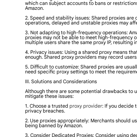
which can subject accounts to bans or restrictions
Amazon.
2. Speed and stability issues: Shared proxies are 
operations, delayed and unstable proxies may affe
3. Not adapting to high-frequency operations: Ama
proxies may not be able to meet high-frequency o
multiple users share the same proxy IP, resulting i
4. Privacy issues: Using a shared proxy means that
enough. Shared proxy providers may record users' a
5. Difficult to customize: Shared proxies are usual
need specific proxy settings to meet the requirem
III. Solutions and Considerations
Although there are some potential drawbacks to us
mitigate these issues:
1. Choose a trusted
proxy provider
: If you decide
privacy breaches.
2. Use proxies appropriately: Merchants should us
being banned by Amazon.
3. Consider Dedicated Proxies: Consider using dedic