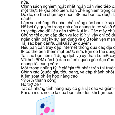
nữa.
Chính sách nghiêm ngặt nhất ngăn cản việc tiếp cậ
một thực tế khá phổ biến, hạn chế nghiêm trọng cá
Do đó, có thể chọn tùy chọn ISP mà bạn có được là
cách!
Làm sao chúng tôi chắc chắn rằng các bạn sẽ sử
Hồ bơi ủy quyền trong nhà của chúng ta có vô số đi
truy cập vào dữ liệu cần thiết NuLink Các máy chủ 
Chúng tôi cung cấp dịch vụ lọc ISP, vì vậy chỉ có
ngăn chặn bất kỳ sự lạm dụng và giữ toàn vẹn mạn
Tại sao bạn cầnNuLinkGiấy ủy quyền?
Nếu bạn cần truy cập Internet thông qua các địa c
IP có thể tiến thêm một bước nữa. Bạn có thể dùng
Tại sao bạn nên sử dụng dịch vụ ủy thác LumiPro
Với hơn 90M căn hộ dân cư có nguồn gốc đạo đức tr
chúng tôi cung cấp:
Một trong những tỷ lệ giá/giá tốt nhất trên thị trườ
Chính xác (quốc gia, tiểu bang, và cấp thành phố)
Kiểm soát phiên họp nâng cao
99.67% thành công
Hỗ trợ 24/7
Tất cả những tính năng này có giá rất cao và giảm
Khi đã mua, nó sẽ là của bạn cho đến khi bạn tiê