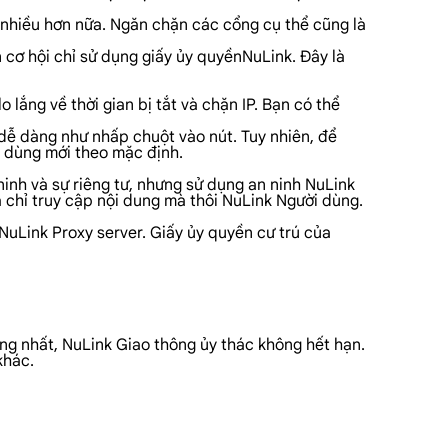
à nhiều hơn nữa. Ngăn chặn các cổng cụ thể cũng là
 cơ hội chỉ sử dụng giấy ủy quyềnNuLink. Đây là
lắng về thời gian bị tắt và chặn IP. Bạn có thể
 dễ dàng như nhấp chuột vào nút. Tuy nhiên, để
i dùng mới theo mặc định.
ninh và sự riêng tư, nhưng sử dụng an ninh NuLink
à chỉ truy cập nội dung mà thôi NuLink Người dùng.
NuLink Proxy server. Giấy ủy quyền cư trú của
ọng nhất, NuLink Giao thông ủy thác không hết hạn.
khác.