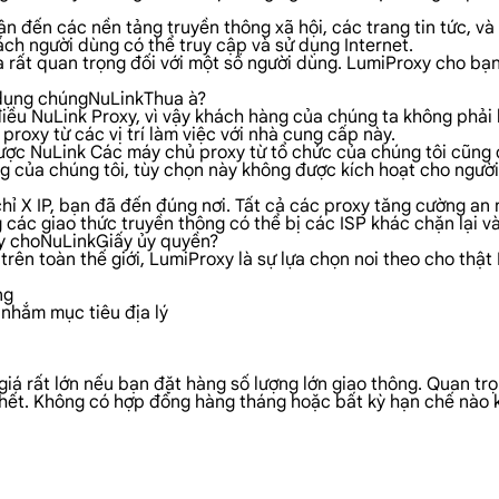
n đến các nền tảng truyền thông xã hội, các trang tin tức, v
ch người dùng có thể truy cập và sử dụng Internet.
 rất quan trọng đối với một số người dùng. LumiProxy cho bạn
 dụng chúngNuLinkThua à?
ều NuLink Proxy, vì vậy khách hàng của chúng ta không phải lo 
proxy từ các vị trí làm việc với nhà cung cấp này.
 được NuLink Các máy chủ proxy từ tổ chức của chúng tôi cũng
g của chúng tôi, tùy chọn này không được kích hoạt cho ngườ
hỉ X IP, bạn đã đến đúng nơi. Tất cả các proxy tăng cường an 
 các giao thức truyền thông có thể bị các ISP khác chặn lại v
xy choNuLinkGiấy ủy quyền?
ên toàn thế giới, LumiProxy là sự lựa chọn noi theo cho thật 
ng
 nhắm mục tiêu địa lý
 giá rất lớn nếu bạn đặt hàng số lượng lớn giao thông. Quan tr
u hết. Không có hợp đồng hàng tháng hoặc bất kỳ hạn chế nào 