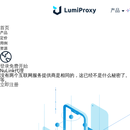
产品
享受 195+ 地点、全球任何城市和 50 个美国州的 9000 多万真实 IP。
我们只提供和测试世界上最快的数据中心代理 100% 匿名性和 100% IP 可用性。
Lumi 的长效 ISP 计划支持长达 12 小时的稳定时间，稳定的业务增长超快
流量计费，支持 HTTP/Socks5 协议。流量计费,
您有疑问吗？浏览常见问题列表并立即获得答案！
寻找专门针对您的需求量身定制的高级解决方案？
长期可用的代理，不会自动
使用全球稳定、快速、强大的数据中心
首页
产品
定价
用例
资源
登录
免费开始
NuLink代理
没有两个互联网服务提供商是相同的，这已经不是什么秘密了。提
等。
立即注册