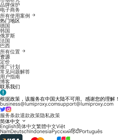
市场研究
品牌保护
电子商务
所有使用案例
热门地区
德国
韩国
俄罗斯
法国
巴西
所有位置
资源
定价
推广计划
常见问题解答
用户指南
博客
联系我们
根据政策，该服务在中国大陆不可用。感谢您的理解！
business@lumiproxy.com
support@lumiproxy.com
服务条款
退款政策
隐私政策
简体中文
English
简体中文
繁體中文
Việt
Nam
Deutsch
Indonesia
Русский
हिंदी
Português