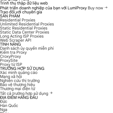
Trình thu thập dữ liệu web
Phát triển doanh nghiệp của bạn với LumiProxy
Buy now
Trao đổi với chuyên gia
SẢN PHẨM
Residential Proxies
Unlimited Residential Proxies
Static Residential Proxies
Static Data Center Proxies
Long Acting ISP Proxies
Web Scraper API
TÍNH NĂNG
Danh sách ủy quyền miễn phí
Kiểm tra Proxy
CroxyProxy
ProxySite
Proxy từ ISP
TRƯỜNG HỢP SỬ DỤNG
Xác minh quảng cáo
Mạng xã hội
Nghiên cứu thị trường
Bảo vệ thương hiệu
Thương mại điện tử
Tất cả trường hợp sử dụng
ĐỊA ĐIỂM HÀNG ĐẦU
Đức
Hàn Quốc
Nga