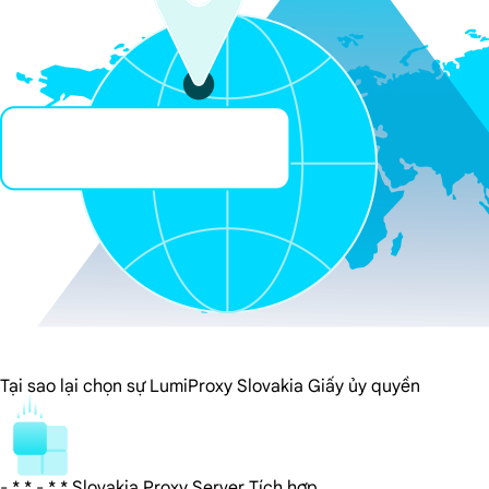
Tại sao lại chọn sự LumiProxy Slovakia Giấy ủy quyền
- * * - * * Slovakia Proxy Server Tích hợp