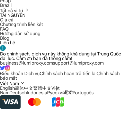
Pháp
Brazil
Tất cả vị trí
TÀI NGUYÊN
Giá cả
Chương trình liên kết
FAQ
Hướng dẫn sử dụng
Blog
Liên hệ
Do chính sách, dịch vụ này không khả dụng tại Trung Quốc
đại lục. Cảm ơn bạn đã thông cảm!
business@lumiproxy.com
support@lumiproxy.com
Điều khoản Dịch vụ
Chính sách hoàn trả tiền lại
Chính sách
bảo mật
Việt Nam
English
简体中文
繁體中文
Việt
Nam
Deutsch
Indonesia
Русский
हिंदी
Português