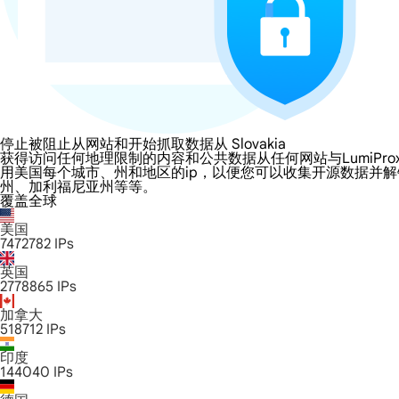
停止被阻止从网站和开始抓取数据从 Slovakia
获得访问任何地理限制的内容和公共数据从任何网站与LumiProxy的 Slo
用美国每个城市、州和地区的ip，以便您可以收集开源数据并
州、加利福尼亚州等等。
覆盖全球
美国
7472782
IPs
英国
2778865
IPs
加拿大
518712
IPs
印度
144040
IPs