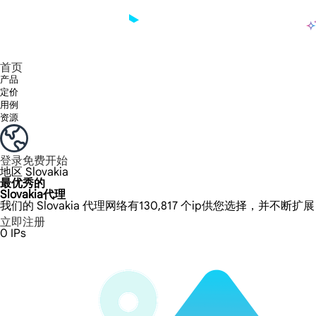
产品
享受 195+ 地点、全球任何城市和 50 个美国州的 9000 多万真实 IP。
我们只提供和测试世界上最快的数据中心代理 100% 匿名性和 100% IP 可用性。
Lumi 的长效 ISP 计划支持长达 12 小时的稳定时间，稳定的业务增长超快
流量计费，支持 HTTP/Socks5 协议。流量计费,
您有疑问吗？浏览常见问题列表并立即获得答案！
寻找专门针对您的需求量身定制的高级解决方案？
长期可用的代理，不会自动
使用全球稳定、快速、强大的数据中心
首页
产品
定价
用例
资源
登录
免费开始
地区
Slovakia
最优秀的
Slovakia代理
我们的 Slovakia 代理网络有130,817 个ip供您选择，并不断扩
立即注册
0
IPs