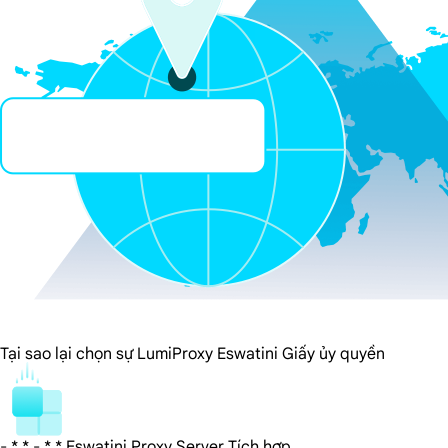
Tại sao lại chọn sự LumiProxy Eswatini Giấy ủy quyền
- * * - * * Eswatini Proxy Server Tích hợp