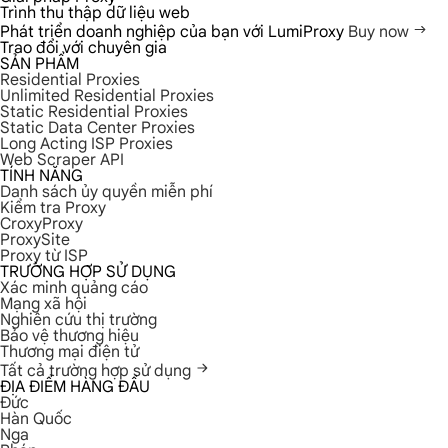
Trình thu thập dữ liệu web
Phát triển doanh nghiệp của bạn với LumiProxy
Buy now
Trao đổi với chuyên gia
SẢN PHẨM
Residential Proxies
Unlimited Residential Proxies
Static Residential Proxies
Static Data Center Proxies
Long Acting ISP Proxies
Web Scraper API
TÍNH NĂNG
Danh sách ủy quyền miễn phí
Kiểm tra Proxy
CroxyProxy
ProxySite
Proxy từ ISP
TRƯỜNG HỢP SỬ DỤNG
Xác minh quảng cáo
Mạng xã hội
Nghiên cứu thị trường
Bảo vệ thương hiệu
Thương mại điện tử
Tất cả trường hợp sử dụng
ĐỊA ĐIỂM HÀNG ĐẦU
Đức
Hàn Quốc
Nga