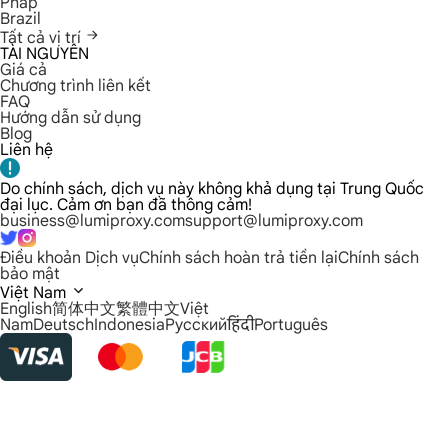
Pháp
Brazil
Tất cả vị trí
TÀI NGUYÊN
Giá cả
Chương trình liên kết
FAQ
Hướng dẫn sử dụng
Blog
Liên hệ
Do chính sách, dịch vụ này không khả dụng tại Trung Quốc
đại lục. Cảm ơn bạn đã thông cảm!
business@lumiproxy.com
support@lumiproxy.com
Điều khoản Dịch vụ
Chính sách hoàn trả tiền lại
Chính sách
bảo mật
Việt Nam
English
简体中文
繁體中文
Việt
Nam
Deutsch
Indonesia
Русский
हिंदी
Português