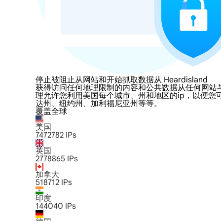
停止被阻止从网站和开始抓取数据从 Heardisland
获得访问任何地理限制的内容和公共数据从任何网站与LumiProxy
理允许您利用美国每个城市、州和地区的ip，以便您
达州、纽约州、加利福尼亚州等等。
覆盖全球
美国
7472782
IPs
英国
2778865
IPs
加拿大
518712
IPs
印度
144040
IPs