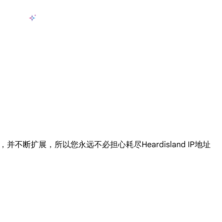
产品
AI数据采集
定价
用例
资源
zh-CN
登
长期可用的代理，不会自动换IP的住宅代理
使用全球稳定、快速、强大的数据中心 IP
联盟计划加入LumiProxy联盟计划并赚取高达10％的佣金。
从 Google、
大规模提
供您选择，并不断扩展，所以您永远不必担心耗尽Heardisland IP地址