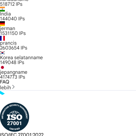
518712
IPs
India
144040
IPs
jerman
1531150
IPs
prancis
2603654
IPs
Korea selatanname
149048
IPs
jepangname
4174773
IPs
FAQ
lebih
ISO/IEC 27001:2022