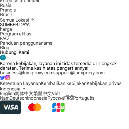
Korea selatanname
Rusia
Prancis
Brasil
Semua Lokasi
SUMBER DAYA
harga
Program afiliasi
FAQ
Panduan penggunaname
Blog
Hubungi Kami
Karena kebijakan, layanan ini tidak tersedia di Tiongkok
daratan. Terima kasih atas pengertiannya!
business@lumiproxy.com
support@lumiproxy.com
Ketentuan Layanan
Kembalikan kebijakan
Kebijakan privasi
Indonesia
English
简体中文
繁體中文
Việt
Nam
Deutsch
Indonesia
Русский
हिंदी
Português