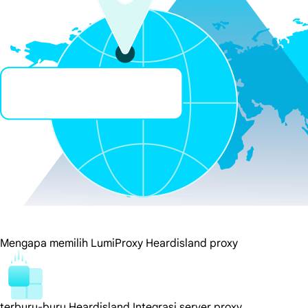
Mengapa memilih LumiProxy Heardisland proxy
terburu-buru Heardisland Integrasi server proxy