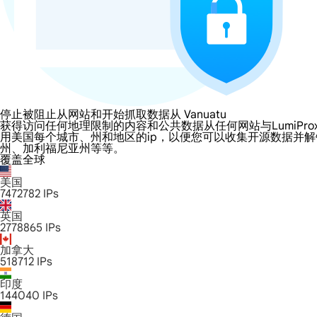
停止被阻止从网站和开始抓取数据从 Vanuatu
获得访问任何地理限制的内容和公共数据从任何网站与LumiProxy的 Va
用美国每个城市、州和地区的ip，以便您可以收集开源数据并
州、加利福尼亚州等等。
覆盖全球
美国
7472782
IPs
英国
2778865
IPs
加拿大
518712
IPs
印度
144040
IPs