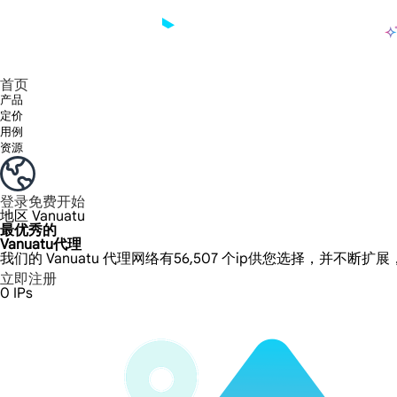
产品
享受 195+ 地点、全球任何城市和 50 个美国州的 9000 多万真实 IP。
我们只提供和测试世界上最快的数据中心代理 100% 匿名性和 100% IP 可用性。
Lumi 的长效 ISP 计划支持长达 12 小时的稳定时间，稳定的业务增长超快
流量计费，支持 HTTP/Socks5 协议。流量计费,
您有疑问吗？浏览常见问题列表并立即获得答案！
寻找专门针对您的需求量身定制的高级解决方案？
长期可用的代理，不会自动
使用全球稳定、快速、强大的数据中心
首页
产品
定价
用例
资源
登录
免费开始
地区
Vanuatu
最优秀的
Vanuatu代理
我们的 Vanuatu 代理网络有56,507 个ip供您选择，并不断扩
立即注册
0
IPs