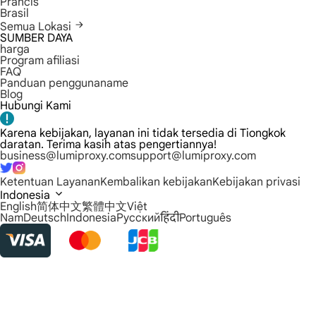
Prancis
Brasil
Semua Lokasi
SUMBER DAYA
harga
Program afiliasi
FAQ
Panduan penggunaname
Blog
Hubungi Kami
Karena kebijakan, layanan ini tidak tersedia di Tiongkok
daratan. Terima kasih atas pengertiannya!
business@lumiproxy.com
support@lumiproxy.com
Ketentuan Layanan
Kembalikan kebijakan
Kebijakan privasi
Indonesia
English
简体中文
繁體中文
Việt
Nam
Deutsch
Indonesia
Русский
हिंदी
Português