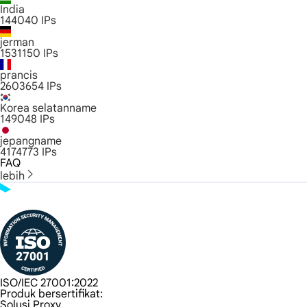
India
144040
IPs
jerman
1531150
IPs
prancis
2603654
IPs
Korea selatanname
149048
IPs
jepangname
4174773
IPs
FAQ
lebih
ISO/IEC 27001:2022
Produk bersertifikat:
Solusi Proxy