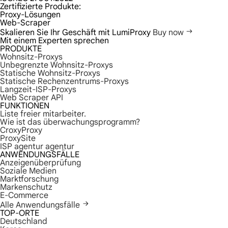
Zertifizierte Produkte:
Proxy-Lösungen
Web-Scraper
Skalieren Sie Ihr Geschäft mit LumiProxy
Buy now
Mit einem Experten sprechen
PRODUKTE
Wohnsitz-Proxys
Unbegrenzte Wohnsitz-Proxys
Statische Wohnsitz-Proxys
Statische Rechenzentrums-Proxys
Langzeit-ISP-Proxys
Web Scraper API
FUNKTIONEN
Liste freier mitarbeiter.
Wie ist das überwachungsprogramm?
CroxyProxy
ProxySite
ISP agentur agentur
ANWENDUNGSFÄLLE
Anzeigenüberprüfung
Soziale Medien
Marktforschung
Markenschutz
E-Commerce
Alle Anwendungsfälle
TOP-ORTE
Deutschland