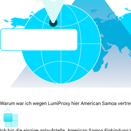
Warum war ich wegen LumiProxy hier American Samoa vertre
Ich bin die einzige anlaufstelle. American Samoa Einbindung 