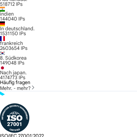
518712
IPs
indien
144040
IPs
In deutschland.
1531150
IPs
frankreich
2603654
IPs
8. Südkorea
149048
IPs
Nach japan.
4174773
IPs
Häufig fragen
Mehr. - mehr?
ISO/IEC 27001:2022