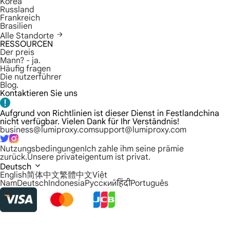
Korea
Russland
Frankreich
Brasilien
Alle Standorte
RESSOURCEN
Der preis
Mann? - ja.
Häufig fragen
Die nutzerführer
Blog.
Kontaktieren Sie uns
Aufgrund von Richtlinien ist dieser Dienst in Festlandchina
nicht verfügbar. Vielen Dank für Ihr Verständnis!
business@lumiproxy.com
support@lumiproxy.com
Nutzungsbedingungen
Ich zahle ihm seine prämie
zurück.
Unsere privateigentum ist privat.
Deutsch
English
简体中文
繁體中文
Việt
Nam
Deutsch
Indonesia
Русский
हिंदी
Português