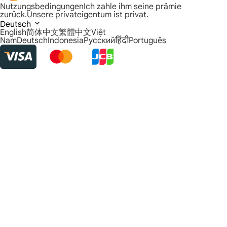
Nutzungsbedingungen
Ich zahle ihm seine prämie
zurück.
Unsere privateigentum ist privat.
Deutsch
English
简体中文
繁體中文
Việt
Nam
Deutsch
Indonesia
Русский
हिंदी
Português