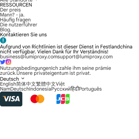
Alle Standorte
RESSOURCEN
Der preis
Mann? - ja.
Häufig fragen
Die nutzerführer
Blog.
Kontaktieren Sie uns
Aufgrund von Richtlinien ist dieser Dienst in Festlandchina
nicht verfügbar. Vielen Dank für Ihr Verständnis!
business@lumiproxy.com
support@lumiproxy.com
Nutzungsbedingungen
Ich zahle ihm seine prämie
zurück.
Unsere privateigentum ist privat.
Deutsch
English
简体中文
繁體中文
Việt
Nam
Deutsch
Indonesia
Русский
हिंदी
Português