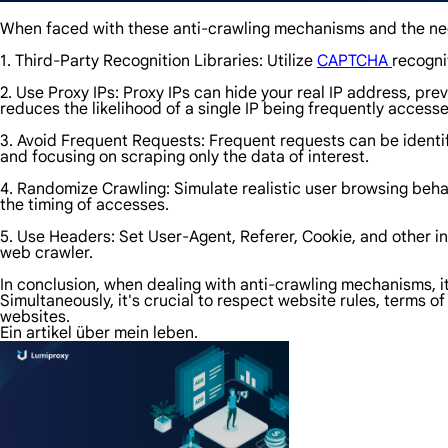
When faced with these anti-crawling mechanisms and the need
1. Third-Party Recognition Libraries: Utilize
CAPTCHA
recogni
2. Use Proxy IPs: Proxy IPs can hide your real IP address, pr
reduces the likelihood of a single IP being frequently access
3. Avoid Frequent Requests: Frequent requests can be identif
and focusing on scraping only the data of interest.
4. Randomize Crawling: Simulate realistic user browsing beh
the timing of accesses.
5. Use Headers: Set User-Agent, Referer, Cookie, and other in
web crawler.
In conclusion, when dealing with anti-crawling mechanisms, it
Simultaneously, it's crucial to respect website rules, terms 
websites.
Ein artikel über mein leben.